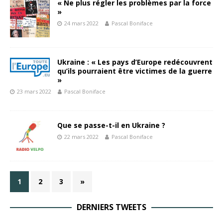
« Ne plus régler les problèmes par la force
»
24 mars 2022
Pascal Boniface
Ukraine : « Les pays d’Europe redécouvrent
qu’ils pourraient être victimes de la guerre
»
23 mars 2022
Pascal Boniface
Que se passe-t-il en Ukraine ?
22 mars 2022
Pascal Boniface
1
2
3
»
DERNIERS TWEETS