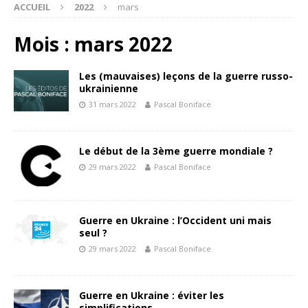
ACCUEIL
2022
mars
Mois : mars 2022
Les (mauvaises) leçons de la guerre russo-
ukrainienne
31 mars 2022
Pascal Boniface
Le début de la 3ème guerre mondiale ?
29 mars 2022
Pascal Boniface
Guerre en Ukraine : l’Occident uni mais
seul ?
29 mars 2022
Pascal Boniface
Guerre en Ukraine : éviter les
simplifications