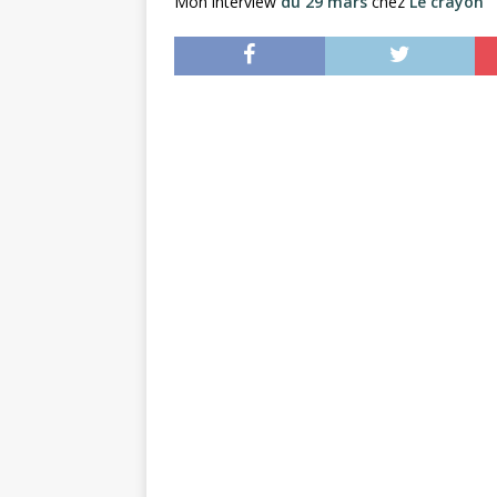
Mon interview
du 29 mars
chez
Le crayon