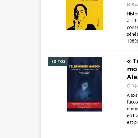
9 j
Histo
à l’I
consa
sénég
1989)
« T
EDITOS
mon
Ale
3 j
Alexa
l’acc
numér
en tr
est p