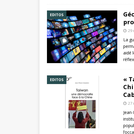
Géo
EDITOS
pro
29 
La gu
perma
aidé 
réfle
« T
EDITOS
Chi
Ca
27 
Jean-
insti
popul
l’occ