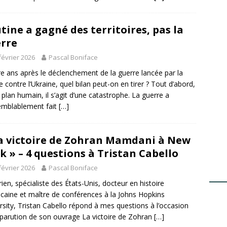
tine a gagné des territoires, pas la
rre
février 2026
Pascal Boniface
e ans après le déclenchement de la guerre lancée par la
e contre l’Ukraine, quel bilan peut-on en tirer ? Tout d’abord,
e plan humain, il s’agit d’une catastrophe. La guerre a
emblablement fait
[…]
a victoire de Zohran Mamdani à New
k » – 4 questions à Tristan Cabello
février 2026
Pascal Boniface
rien, spécialiste des États-Unis, docteur en histoire
caine et maître de conférences à la Johns Hopkins
rsity, Tristan Cabello répond à mes questions à l’occasion
 parution de son ouvrage La victoire de Zohran
[…]