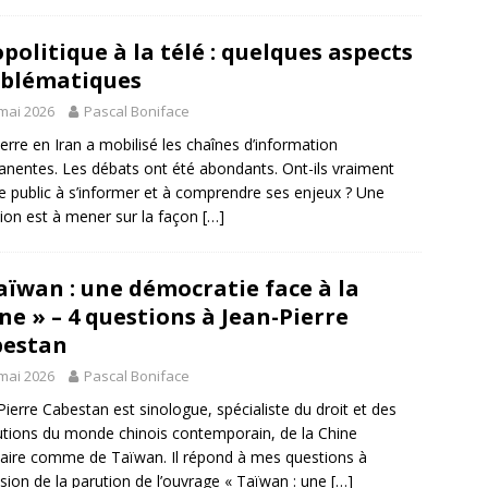
politique à la télé : quelques aspects
blématiques
mai 2026
Pascal Boniface
erre en Iran a mobilisé les chaînes d’information
nentes. Les débats ont été abondants. Ont-ils vraiment
le public à s’informer et à comprendre ses enjeux ? Une
xion est à mener sur la façon
[…]
aïwan : une démocratie face à la
ne » – 4 questions à Jean-Pierre
bestan
mai 2026
Pascal Boniface
Pierre Cabestan est sinologue, spécialiste du droit et des
tutions du monde chinois contemporain, de la Chine
aire comme de Taïwan. Il répond à mes questions à
asion de la parution de l’ouvrage « Taïwan : une
[…]