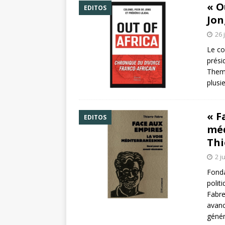
« O
EDITOS
Jon
26 
Le co
prési
Themi
plusi
« F
EDITOS
méd
Thi
2 j
Fonda
polit
Fabre
avanc
génér