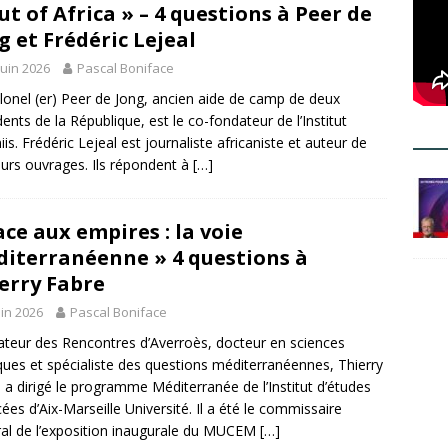
ut of Africa » – 4 questions à Peer de
g et Frédéric Lejeal
juin 2026
Pascal Boniface
lonel (er) Peer de Jong, ancien aide de camp de deux
dents de la République, est le co-fondateur de l’Institut
is. Frédéric Lejeal est journaliste africaniste et auteur de
eurs ouvrages. Ils répondent à
[…]
ace aux empires : la voie
iterranéenne » 4 questions à
erry Fabre
uin 2026
Pascal Boniface
teur des Rencontres d’Averroès, docteur en sciences
iques et spécialiste des questions méditerranéennes, Thierry
 a dirigé le programme Méditerranée de l’Institut d’études
ées d’Aix-Marseille Université. Il a été le commissaire
al de l’exposition inaugurale du MUCEM
[…]