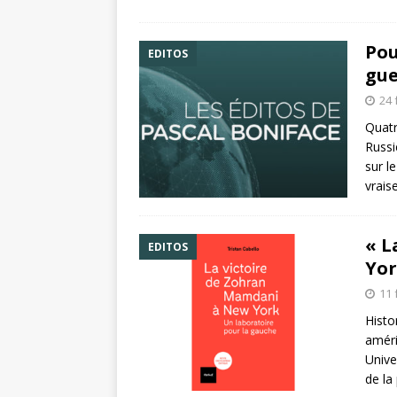
Pou
EDITOS
gue
24 
Quatr
Russi
sur l
vrais
« L
EDITOS
Yor
11 
Histo
améri
Unive
de la