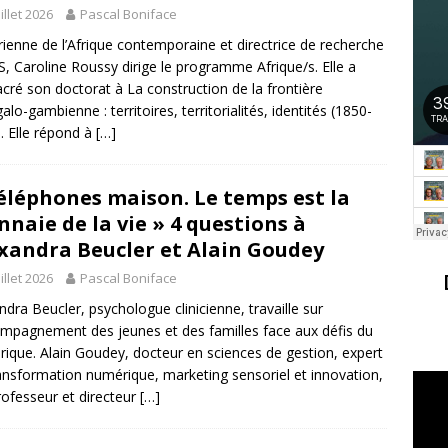
uillet 2026
Pascal Boniface
rienne de l’Afrique contemporaine et directrice de recherche
RIS, Caroline Roussy dirige le programme Afrique/s. Elle a
cré son doctorat à La construction de la frontière
alo-gambienne : territoires, territorialités, identités (1850-
. Elle répond à
[…]
éléphones maison. Le temps est la
naie de la vie » 4 questions à
xandra Beucler et Alain Goudey
uillet 2026
Pascal Boniface
ndra Beucler, psychologue clinicienne, travaille sur
ompagnement des jeunes et des familles face aux défis du
ique. Alain Goudey, docteur en sciences de gestion, expert
ansformation numérique, marketing sensoriel et innovation,
rofesseur et directeur
[…]