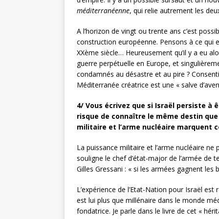
méditerranéenne
, qui relie autrement les deu
A l’horizon de vingt ou trente ans c’est possibl
construction européenne. Pensons à ce qui e
XXème siècle… Heureusement qu’il y a eu alor
guerre perpétuelle en Europe, et singulièrem
condamnés au désastre et au pire ? Consent
Méditerranée créatrice est une « salve d’aven
4/ Vous écrivez que si Israël persiste à ê
risque de connaître le même destin que l
militaire et l’arme nucléaire marquent 
La puissance militaire et l’arme nucléaire ne
souligne le chef d’état-major de l’armée de te
Gilles Gressani : « si les armées gagnent les 
L’expérience de l’Etat-Nation pour Israël est
est lui plus que millénaire dans le monde m
fondatrice. Je parle dans le livre de cet « héri