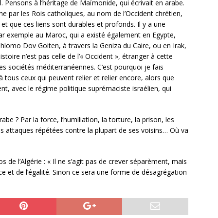
uel. Pensons à l’héritage de Maïmonide, qui écrivait en arabe.
ne par les Rois catholiques, au nom de l’Occident chrétien,
 que ces liens sont durables et profonds. Il y a une
 par exemple au Maroc, qui a existé également en Egypte,
Shlomo Dov Goiten, à travers la Geniza du Caire, ou en Irak,
toire n’est pas celle de l’« Occident », étranger à cette
s sociétés méditerranéennes. C’est pourquoi je fais
à tous ceux qui peuvent relier et relier encore, alors que
t, avec le régime politique suprémaciste israélien, qui
e ? Par la force, l’humiliation, la torture, la prison, les
es attaques répétées contre la plupart de ses voisins… Où va
de l’Algérie : « Il ne s’agit pas de crever séparèment, mais
ce et de l’égalité. Sinon ce sera une forme de désagrégation