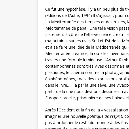
Ce fut une hypothèse, il y a un peu plus de tre
(Editions de l’Aube, 1994) Il s’agissait, pou
La Méditerranée des temples et des ruines, la
Méditerranée de papa ! Une telle vision pas
justement à côté de l’effervescence créatric
majoritaires sur les rives Sud et Est de la M
et à se faire une idée de la Méditerranée qui e
Méditerranée créatrice, là où « les invention
travers une formule lumineuse d’Arthur Rimbau
contemporaines sont très vives désormais et s
plastiques, le cinéma comme la photographie
épiphénomènes, mais des expressions profo
dans le livre… Il a par là une sève, une vivacit
partir de là que nous devrions dessiner un av
Europe citadelle, prisonnière de ses haines e
Après l’Occident et la fin de la « vassalisatio
imaginer une nouvelle
politique de l’esprit
, c
pas à ordonner le reste du monde à des fins
d’empire. Il y a un possible sursaut et un nou