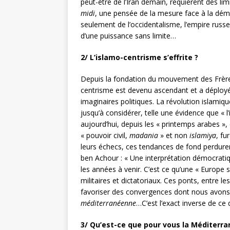
peut-être de l’Iran demain, requièrent des l
midi
, une pensée de la mesure face à la dém
seulement de l’occidentalisme, l’empire russ
d’une puissance sans limite…
2/ L’islamo-centrisme s’effrite ?
Depuis la fondation du mouvement des Frères 
centrisme est devenu ascendant et a déploy
imaginaires politiques. La révolution islamiq
jusqu’à considérer, telle une évidence que « l’
aujourd’hui, depuis les « printemps arabes », 
« pouvoir civil,
madania
» et non
islamiya
, fu
leurs échecs, ces tendances de fond perduren
ben Achour : « Une interprétation démocratique
les années à venir. C’est ce qu’une « Europe 
militaires et dictatoriaux. Ces ponts, entre l
favoriser des convergences dont nous avons t
méditerranéenne
…C’est l’exact inverse de ce
3/ Qu’est-ce que pour vous la Méditerra