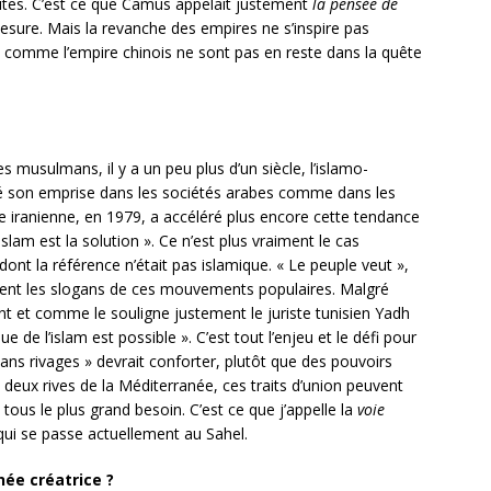
imites. C’est ce que Camus appelait justement
la pensée de
esure. Mais la revanche des empires ne s’inspire pas
e comme l’empire chinois ne sont pas en reste dans la quête
musulmans, il y a un peu plus d’un siècle, l’islamo-
é son emprise dans les sociétés arabes comme dans les
ue iranienne, en 1979, a accéléré plus encore cette tendance
islam est la solution ». Ce n’est plus vraiment le cas
dont la référence n’était pas islamique. « Le peuple veut »,
rent les slogans de ces mouvements populaires. Malgré
t et comme le souligne justement le juriste tunisien Yadh
 de l’islam est possible ». C’est tout l’enjeu et le défi pour
sans rivages » devrait conforter, plutôt que des pouvoirs
es deux rives de la Méditerranée, ces traits d’union peuvent
ous le plus grand besoin. C’est ce que j’appelle la
voie
 qui se passe actuellement au Sahel.
née créatrice ?