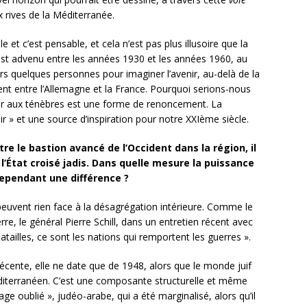
x rives de la Méditerranée.
e et c’est pensable, et cela n’est pas plus illusoire que la
st advenu entre les années 1930 et les années 1960, au
s quelques personnes pour imaginer l’avenir, au-delà de la
ent entre l’Allemagne et la France. Pourquoi serions-nous
ir aux ténèbres est une forme de renoncement. La
ir » et une source d’inspiration pour notre XXIème siècle.
tre le bastion avancé de l’Occident dans la région, il
’État croisé jadis. Dans quelle mesure la puissance
cependant une différence ?
 peuvent rien face à la désagrégation intérieure. Comme le
rre, le général Pierre Schill, dans un entretien récent avec
batailles, ce sont les nations qui remportent les guerres ».
 récente, elle ne date que de 1948, alors que le monde juif
éditerranéen. C’est une composante structurelle et même
tage oublié », judéo-arabe, qui a été marginalisé, alors qu’il