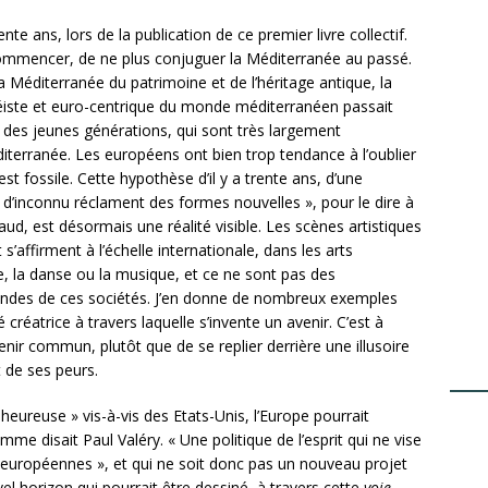
nte ans, lors de la publication de ce premier livre collectif.
r commencer, de ne plus conjuguer la Méditerranée au passé.
 Méditerranée du patrimoine et de l’héritage antique, la
séiste et euro-centrique du monde méditerranéen passait
e des jeunes générations, qui sont très largement
éditerranée. Les européens ont bien trop tendance à l’oublier
st fossile. Cette hypothèse d’il y a trente ans, d’une
s d’inconnu réclament des formes nouvelles », pour le dire à
d, est désormais une réalité visible. Les scènes artistiques
’affirment à l’échelle internationale, dans les arts
, la danse ou la musique, et ce ne sont pas des
ndes de ces sociétés. J’en donne de nombreux exemples
é créatrice à travers laquelle s’invente un avenir. C’est à
enir commun, plutôt que de se replier derrière une illusoire
t de ses peurs.
n heureuse » vis-à-vis des Etats-Unis, l’Europe pourrait
omme disait Paul Valéry. « Une politique de l’esprit qui ne vise
 européennes », et qui ne soit donc pas un nouveau projet
vel horizon qui pourrait être dessiné, à travers cette
voie