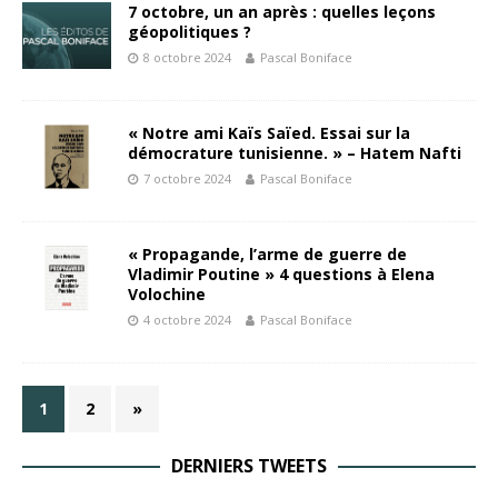
7 octobre, un an après : quelles leçons
géopolitiques ?
8 octobre 2024
Pascal Boniface
« Notre ami Kaïs Saïed. Essai sur la
démocrature tunisienne. » – Hatem Nafti
7 octobre 2024
Pascal Boniface
« Propagande, l’arme de guerre de
Vladimir Poutine » 4 questions à Elena
Volochine
4 octobre 2024
Pascal Boniface
1
2
»
DERNIERS TWEETS