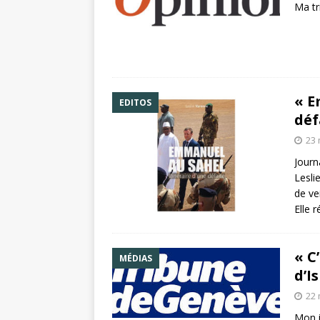
Ma tr
« E
EDITOS
déf
23 
Journ
Lesli
de ve
Elle 
« C
MÉDIAS
d’I
22 
Mon i