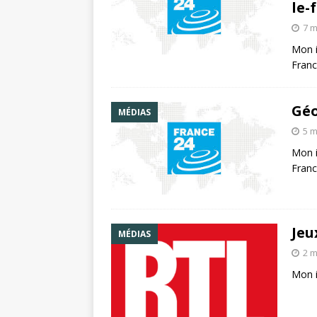
le-
7 m
Mon i
Franc
Géo
MÉDIAS
5 m
Mon i
Franc
Jeu
MÉDIAS
2 m
Mon i