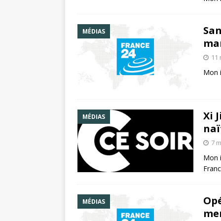
San
MÉDIAS
mar
11 
Mon i
Xi 
MÉDIAS
naï
7 m
Mon i
Franc
Opé
MÉDIAS
men