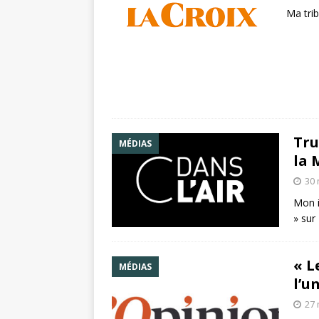
Ma trib
Tru
MÉDIAS
la 
30 
Mon i
» sur
« L
MÉDIAS
l’u
27 