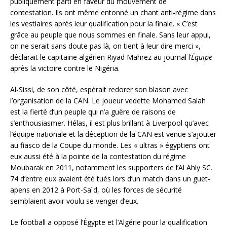
publiquement parti en faveur du mouvement de
contestation. Ils ont même entonné un chant anti-régime dans
les vestiaires après leur qualification pour la finale. « C’est
grâce au peuple que nous sommes en finale. Sans leur appui,
on ne serait sans doute pas là, on tient à leur dire merci »,
déclarait le capitaine algérien Riyad Mahrez au journal l’
Équipe
après la victoire contre le Nigéria.
Al-Sissi, de son côté, espérait redorer son blason avec
l’organisation de la CAN. Le joueur vedette Mohamed Salah
est la fierté d’un peuple qui n’a guère de raisons de
s’enthousiasmer. Hélas, il est plus brillant à Liverpool qu’avec
l’équipe nationale et la déception de la CAN est venue s’ajouter
au fiasco de la Coupe du monde. Les « ultras » égyptiens ont
eux aussi été à la pointe de la contestation du régime
Moubarak en 2011, notamment les supporters de l’Al Ahly SC.
74 d’entre eux avaient été tués lors d’un match dans un guet-
apens en 2012 à Port-Saïd, où les forces de sécurité
semblaient avoir voulu se venger d’eux.
Le football a opposé l’Égypte et l’Algérie pour la qualification