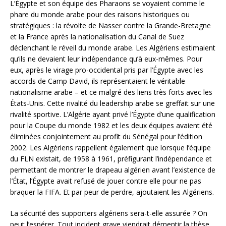
L’Égypte et son équipe des Pharaons se voyaient comme le
phare du monde arabe pour des raisons historiques ou
stratégiques : la révolte de Nasser contre la Grande-Bretagne
et la France après la nationalisation du Canal de Suez
déclenchant le réveil du monde arabe. Les Algériens estimaient
qu’ils ne devaient leur indépendance qu’à eux-mêmes. Pour
eux, après le virage pro-occidental pris par l’Égypte avec les
accords de Camp David, ils représentaient le véritable
nationalisme arabe – et ce malgré des liens très forts avec les
États-Unis. Cette rivalité du leadership arabe se greffait sur une
rivalité sportive. L’Algérie ayant privé l’Égypte d’une qualification
pour la Coupe du monde 1982 et les deux équipes avaient été
éliminées conjointement au profit du Sénégal pour l’édition
2002. Les Algériens rappellent également que lorsque l’équipe
du FLN existait, de 1958 à 1961, préfigurant l’indépendance et
permettant de montrer le drapeau algérien avant l’existence de
l’État, l’Égypte avait refusé de jouer contre elle pour ne pas
braquer la FIFA. Et par peur de perdre, ajoutaient les Algériens.
La sécurité des supporters algériens sera-t-elle assurée ? On
peut l’espérer. Tout incident grave viendrait démentir la thèse