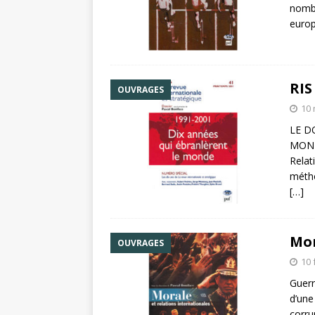
nombr
europ
RIS
OUVRAGES
10 
LE D
MONDE
Relat
métho
[…]
Mor
OUVRAGES
10 
Guerr
d’une
corru