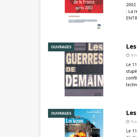
2002
: La 
ENTRE
Les
OUVRAGES
9 
Le 11
stupé
confl
techn
Les
OUVRAGES
9 o
Le 11