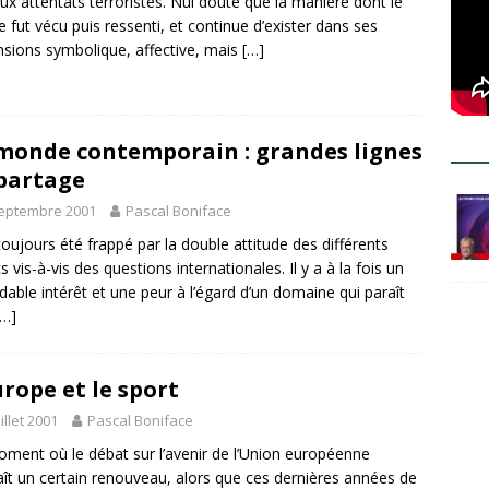
ux attentats terroristes. Nul doute que la manière dont le
 fut vécu puis ressenti, et continue d’exister dans ses
sions symbolique, affective, mais
[…]
monde contemporain : grandes lignes
partage
septembre 2001
Pascal Boniface
i toujours été frappé par la double attitude des différents
s vis-à-vis des questions internationales. Il y a à la fois un
dable intérêt et une peur à l’égard d’un domaine qui paraît
[…]
urope et le sport
uillet 2001
Pascal Boniface
ment où le débat sur l’avenir de l’Union européenne
ît un certain renouveau, alors que ces dernières années de