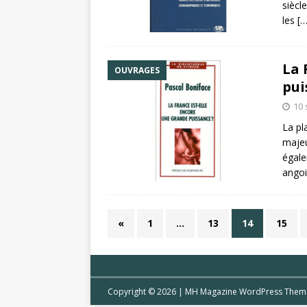
siècl
les
[…
La 
OUVRAGES
pui
10
La pl
majeu
égale
angoi
«
1
…
13
14
15
Copyright © 2026 | MH Magazine WordPress The