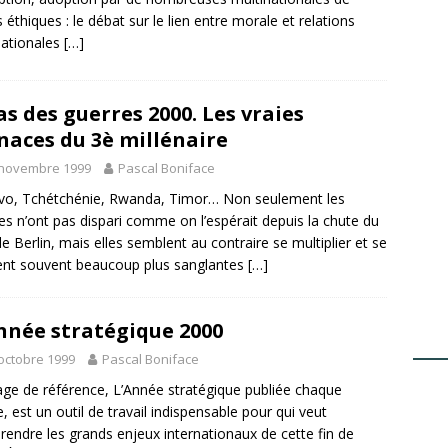
 éthiques : le débat sur le lien entre morale et relations
nationales
[…]
as des guerres 2000. Les vraies
aces du 3è millénaire
 novembre 1999
Pascal Boniface
o, Tchétchénie, Rwanda, Timor… Non seulement les
es n’ont pas dispari comme on l’espérait depuis la chute du
e Berlin, mais elles semblent au contraire se multiplier et se
ent souvent beaucoup plus sanglantes
[…]
nnée stratégique 2000
octobre 1999
Pascal Boniface
ge de référence, L’Année stratégique publiée chaque
, est un outil de travail indispensable pour qui veut
endre les grands enjeux internationaux de cette fin de