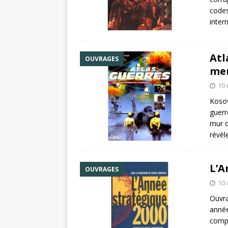
codes
inter
Atl
OUVRAGES
men
10
Kosov
guerr
mur d
révèl
L’A
OUVRAGES
10 
Ouvra
année
compr