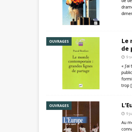
de de
drame
dimen
Le 
OUVRAGES
de 
9 
« J’a
public
formi
trop
L’E
OUVRAGES
9 j
Au mo
conna