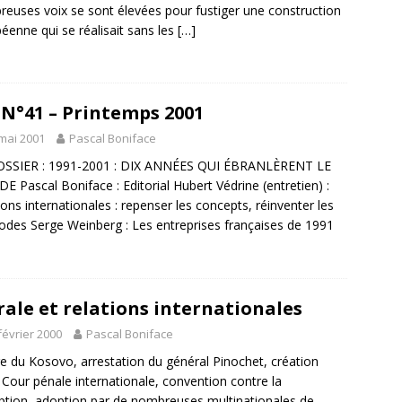
euses voix se sont élevées pour fustiger une construction
éenne qui se réalisait sans les
[…]
 N°41 – Printemps 2001
mai 2001
Pascal Boniface
OSSIER : 1991-2001 : DIX ANNÉES QUI ÉBRANLÈRENT LE
 Pascal Boniface : Editorial Hubert Védrine (entretien) :
ions internationales : repenser les concepts, réinventer les
des Serge Weinberg : Les entreprises françaises de 1991
ale et relations internationales
février 2000
Pascal Boniface
e du Kosovo, arrestation du général Pinochet, création
 Cour pénale internationale, convention contre la
ption, adoption par de nombreuses multinationales de