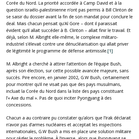
Corée du Nord. La priorité accordée à Camp David et à la
question israélo-palestinienne n’ont pas permis à Bill Clinton de
se saisir du dossier avant la fin de son mandat pour conclure le
deal. Mais chacun pensait qu’Al Gore – dont il paraissait
évident qu’il allait succéder à B. Clinton – allait finir le travail. Et
déjà, selon M. Albright elle-même, le complexe militaro-
industriel s’élevait contre une dénucléarisation qui allait priver
de légitimité le programme de défense antimissile.
[1]
M. Albright a cherché à attirer l’attention de l’équipe Bush,
après son élection, sur cette possible avancée majeure, sans
succès. Pire encore, en janvier 2002, G.W Bush, certainement
pour montrer qu’il ne visait pas que des pays musulmans,
incluait la Corée du Nord dans la liste des pays constituant
l’« Axe du mal ». Pas de quoi inciter Pyongyang à des
concessions.
Chacun a au contraire pu constater qu’alors que l’Irak déclarait
n’avoir pas d’armes nucléaires et acceptait les inspections
internationales, G.W Bush a mis en place une solution militaire
pour régler le problème. À l’inverse, alors que Pyongyang se