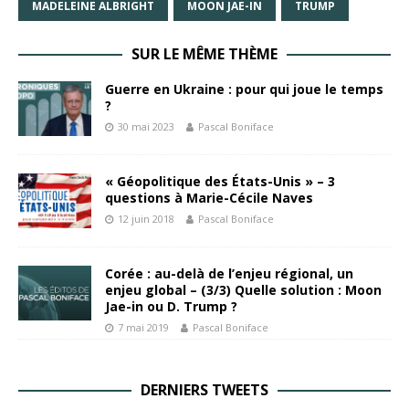
MADELEINE ALBRIGHT
MOON JAE-IN
TRUMP
SUR LE MÊME THÈME
Guerre en Ukraine : pour qui joue le temps
?
30 mai 2023
Pascal Boniface
« Géopolitique des États-Unis » – 3
questions à Marie-Cécile Naves
12 juin 2018
Pascal Boniface
Corée : au-delà de l’enjeu régional, un
enjeu global – (3/3) Quelle solution : Moon
Jae-in ou D. Trump ?
7 mai 2019
Pascal Boniface
DERNIERS TWEETS