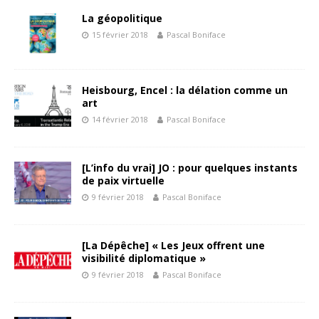
La géopolitique
15 février 2018
Pascal Boniface
Heisbourg, Encel : la délation comme un
art
14 février 2018
Pascal Boniface
[L’info du vrai] JO : pour quelques instants
de paix virtuelle
9 février 2018
Pascal Boniface
[La Dépêche] « Les Jeux offrent une
visibilité diplomatique »
9 février 2018
Pascal Boniface