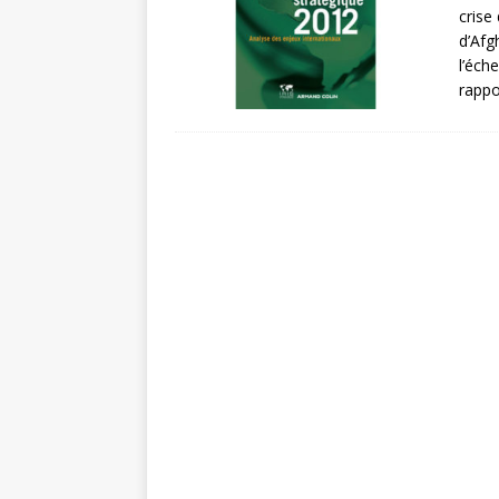
crise
d’Afg
l’éch
rapp