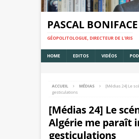
PASCAL BONIFACE
GÉOPOLITOLOGUE, DIRECTEUR DE L’IRIS
HOME
EDITOS
VIDÉOS
POD
ACCUEIL
MÉDIAS
[Médias 24] Le scé
gesticulations
[Médias 24] Le scé
Algérie me paraît ir
gesticulations