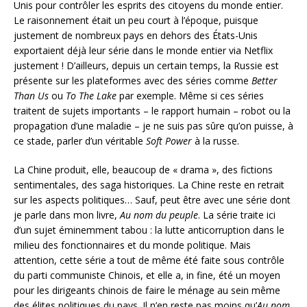
Unis pour contrôler les esprits des citoyens du monde entier.
Le raisonnement était un peu court à l’époque, puisque
justement de nombreux pays en dehors des États-Unis
exportaient déjà leur série dans le monde entier via Netflix
justement ! D’ailleurs, depuis un certain temps, la Russie est
présente sur les plateformes avec des séries comme
Better
Than Us
ou
To The Lake
par exemple. Même si ces séries
traitent de sujets importants – le rapport humain – robot ou la
propagation d’une maladie – je ne suis pas sûre qu’on puisse, à
ce stade, parler d’un véritable
Soft Power
à la russe.
La Chine produit, elle, beaucoup de « drama », des fictions
sentimentales, des saga historiques. La Chine reste en retrait
sur les aspects politiques… Sauf, peut être avec une série dont
je parle dans mon livre,
Au nom du peuple
. La série traite ici
d’un sujet éminemment tabou : la lutte anticorruption dans le
milieu des fonctionnaires et du monde politique. Mais
attention, cette série a tout de même été faite sous contrôle
du parti communiste Chinois, et elle a, in fine, été un moyen
pour les dirigeants chinois de faire le ménage au sein même
des élites politiques du pays. Il n’en reste pas moins qu’
Au nom