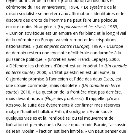
règles du fric et de la com’ » (Contribution au discours et
cérémonie du 10e anniversaire). 1984, « Le système de la
raison socialiste se heurtera aux affirmations identitaires et le
discours des droits de l’homme ne peut faire une politique
encore moins étrangère. » (
La puissance et les rêves
). 1985,
« L’Union soviétique est un empire en fer blanc et le long réveil
de la mémoire en Europe va voir remonter les crispations
nationalistes. » (
Les empires contre l’Europe
). 1989, « L’Europe
de demain restera une enceinte néolibérale condamnée à la
puissance politique. » (Entretien avec Franck Lepage). 2000,
« Défendre les chrétiens d’Orient est un impératif » (
Un candide
en terre sainte
). 2000, « L’État palestinien est un leurre, la
Cisjordanie promise à l’annexion et l’idée des deux Etats, est
une utopie commode, mais obsolète » (
Un candide en terre
sainte
). 2010, « La question de la frontière n’est pas derrière,
mais devant nous » (
Éloge des frontières
). Il rappelle qu’« au
Kosovo, la suite des événements à confirmer mes réserves
malgré l’habituel hallali. » Enfin, il souligne « Avoir sauvé
quelques vies ici et là, renfloué tel ou tel mouvement de
libération et permis que la Bolivie nous rende Barbie, l’assassin
de Jean Moulin – l’action est bien limitée. » On peut penser que