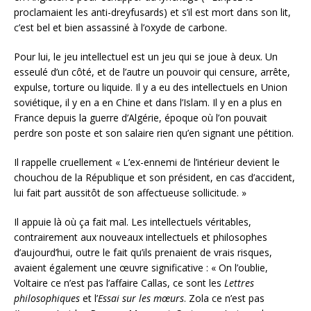
proclamaient les anti-dreyfusards) et s’il est mort dans son lit,
c’est bel et bien assassiné à l’oxyde de carbone.
Pour lui, le jeu intellectuel est un jeu qui se joue à deux. Un
esseulé d’un côté, et de l’autre un pouvoir qui censure, arrête,
expulse, torture ou liquide. Il y a eu des intellectuels en Union
soviétique, il y en a en Chine et dans l’Islam. Il y en a plus en
France depuis la guerre d’Algérie, époque où l’on pouvait
perdre son poste et son salaire rien qu’en signant une pétition.
Il rappelle cruellement « L’ex-ennemi de l’intérieur devient le
chouchou de la République et son président, en cas d’accident,
lui fait part aussitôt de son affectueuse sollicitude. »
Il appuie là où ça fait mal. Les intellectuels véritables,
contrairement aux nouveaux intellectuels et philosophes
d’aujourd’hui, outre le fait qu’ils prenaient de vrais risques,
avaient également une œuvre significative : « On l’oublie,
Voltaire ce n’est pas l’affaire Callas, ce sont les
Lettres
philosophiques
et l’
Essai sur les mœurs
. Zola ce n’est pas