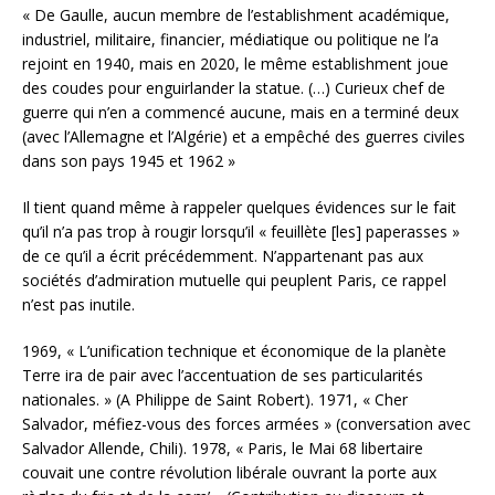
« De Gaulle, aucun membre de l’establishment académique,
industriel, militaire, financier, médiatique ou politique ne l’a
rejoint en 1940, mais en 2020, le même establishment joue
des coudes pour enguirlander la statue. (…) Curieux chef de
guerre qui n’en a commencé aucune, mais en a terminé deux
(avec l’Allemagne et l’Algérie) et a empêché des guerres civiles
dans son pays 1945 et 1962 »
Il tient quand même à rappeler quelques évidences sur le fait
qu’il n’a pas trop à rougir lorsqu’il « feuillète [les] paperasses »
de ce qu’il a écrit précédemment. N’appartenant pas aux
sociétés d’admiration mutuelle qui peuplent Paris, ce rappel
n’est pas inutile.
1969, « L’unification technique et économique de la planète
Terre ira de pair avec l’accentuation de ses particularités
nationales. » (A Philippe de Saint Robert). 1971, « Cher
Salvador, méfiez-vous des forces armées » (conversation avec
Salvador Allende, Chili). 1978, « Paris, le Mai 68 libertaire
couvait une contre révolution libérale ouvrant la porte aux