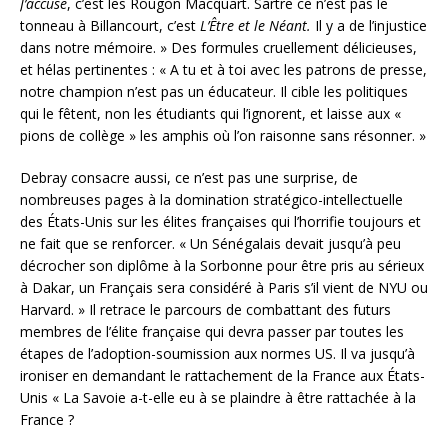
J’accuse
, c’est les Rougon Macquart. Sartre ce n’est pas le
tonneau à Billancourt, c’est
L’Être et le Néant.
Il y a de l’injustice
dans notre mémoire. » Des formules cruellement délicieuses,
et hélas pertinentes : « A tu et à toi avec les patrons de presse,
notre champion n’est pas un éducateur. Il cible les politiques
qui le fêtent, non les étudiants qui l’ignorent, et laisse aux «
pions de collège » les amphis où l’on raisonne sans résonner. »
Debray consacre aussi, ce n’est pas une surprise, de
nombreuses pages à la domination stratégico-intellectuelle
des États-Unis sur les élites françaises qui l’horrifie toujours et
ne fait que se renforcer. « Un Sénégalais devait jusqu’à peu
décrocher son diplôme à la Sorbonne pour être pris au sérieux
à Dakar, un Français sera considéré à Paris s’il vient de NYU ou
Harvard. » Il retrace le parcours de combattant des futurs
membres de l’élite française qui devra passer par toutes les
étapes de l’adoption-soumission aux normes US. Il va jusqu’à
ironiser en demandant le rattachement de la France aux États-
Unis « La Savoie a-t-elle eu à se plaindre à être rattachée à la
France ?