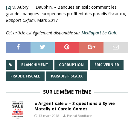
[2]
M. Aubry, T. Dauphin, « Banques en exil : comment les
grandes banques européennes profitent des paradis fiscaux »,
Rapport Oxfam
, Mars 2017.
Cet article est également disponible sur
Mediapart Le Club
.
BLANCHIMENT
CORRUPTION
ÉRIC VERNIER
FRAUDE FISCALE
PARADIS FISCAUX
SUR LE MÊME THÈME
« Argent sale » – 3 questions à Sylvie
Matelly et Carole Gomez
13 mars 2018
Pascal Boniface