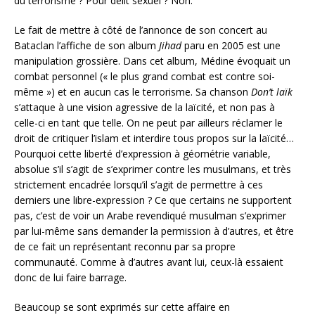
du terrorisme ? Pour délit sexuel ? Non.
Le fait de mettre à côté de l’annonce de son concert au
Bataclan l’affiche de son album
Jihad
paru en 2005 est une
manipulation grossière. Dans cet album, Médine évoquait un
combat personnel (« le plus grand combat est contre soi-
même ») et en aucun cas le terrorisme. Sa chanson
Don’t laïk
s’attaque à une vision agressive de la laïcité, et non pas à
celle-ci en tant que telle. On ne peut par ailleurs réclamer le
droit de critiquer l’islam et interdire tous propos sur la laïcité…
Pourquoi cette liberté d’expression à géométrie variable,
absolue s’il s’agit de s’exprimer contre les musulmans, et très
strictement encadrée lorsqu’il s’agit de permettre à ces
derniers une libre-expression ? Ce que certains ne supportent
pas, c’est de voir un Arabe revendiqué musulman s’exprimer
par lui-même sans demander la permission à d’autres, et être
de ce fait un représentant reconnu par sa propre
communauté. Comme à d’autres avant lui, ceux-là essaient
donc de lui faire barrage.
Beaucoup se sont exprimés sur cette affaire en