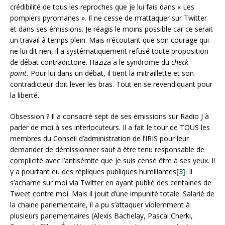
crédibilité de tous les reproches que je lui fais dans « Les
pompiers pyromanes ». Il ne cesse de m’attaquer sur Twitter
et dans ses émissions. Je réagis le moins possible car ce serait
un travail à temps plein. Mais n’écoutant que son courage qui
ne lui dit rien, il a systématiquement refusé toute proposition
de débat contradictoire. Haziza a le syndrome du
check
point.
Pour lui dans un débat, il tient la mitraillette et son
contradicteur doit lever les bras. Tout en se revendiquant pour
la liberté.
Obsession ? Il a consacré sept de ses émissions sur Radio J à
parler de moi à ses interlocuteurs. Il a fait le tour de TOUS les
membres du Conseil d’administration de l’IRIS pour leur
demander de démissionner sauf à être tenu responsable de
complicité avec l’antisémite que je suis censé être à ses yeux. Il
y a pourtant eu des répliques publiques humiliantes
[3]
. Il
s’acharne sur moi via Twitter en ayant publié des centaines de
Tweet contre moi. Mais il jouit d’une impunité totale. Salarié de
la chaine parlementaire, il a pu s’attaquer violemment à
plusieurs parlementaires (Alexis Bachelay, Pascal Cherki,