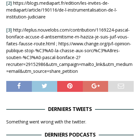
[2]
https://blogs.mediapart.fr/edition/les-invites-de-
mediapart/article/190116/de-l-instrumentalisation-de-l-
institution-judiciaire
[3]
http://leplus.nouvelobs.com/contribution/1169224-pascal-
boniface-accuse-d-antisemitisme-m-haziza-je-suis-juif-vous-
faites-fausse-route.html ; https://www.change.org/p/l-opinion-
publique-stop-%C3%A0-la-chasse-aux-sorci%C3%A8res-
soutien-%C3%A0-pascal-boniface-2?
recruiter=29152986&utm_campaign=mailto_link&utm_medium
=email&utm_source=share_petition
DERNIERS TWEETS
Something went wrong with the twitter.
DERNIERS PODCASTS