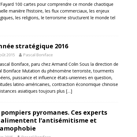
/Fayard 100 cartes pour comprendre ce monde chaotique
elle manière l’histoire, les flux commerciaux, les enjeux
giques, les religions, le terrorisme structurent le monde tel
nnée stratégique 2016
oût 2015
Pascal Boniface
ascal Boniface, paru chez Armand Colin Sous la direction de
l Boniface Mutation du phénomène terroriste, tourments
éens, puissance et influence états-uniennes en question,
titudes latino-américaines, contraction économique chinoise
sistances asiatiques toujours plus
[…]
 pompiers pyromanes. Ces experts
 alimentent l’antisémitisme et
slamophobie