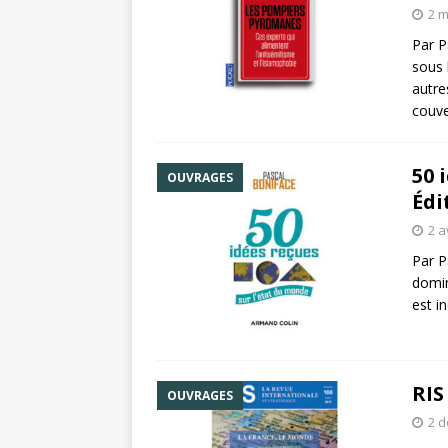
2 m
Par P
sous 
autre
couve
50 
OUVRAGES
Édi
2 a
Par P
domin
est i
RIS
OUVRAGES
2 