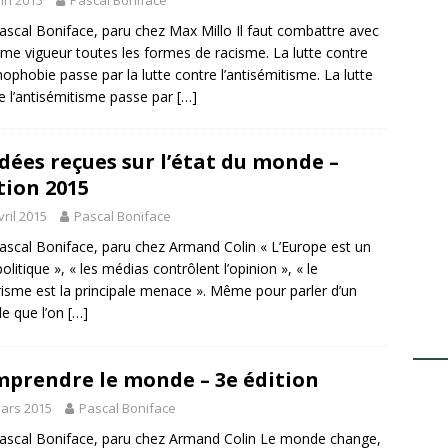
uin 2015
Pascal Boniface
ascal Boniface, paru chez Max Millo Il faut combattre avec
me vigueur toutes les formes de racisme. La lutte contre
amophobie passe par la lutte contre l’antisémitisme. La lutte
e l’antisémitisme passe par
[…]
idées reçues sur l’état du monde –
tion 2015
vril 2015
Pascal Boniface
ascal Boniface, paru chez Armand Colin « L’Europe est un
olitique », « les médias contrôlent l’opinion », « le
risme est la principale menace ». Même pour parler d’un
e que l’on
[…]
prendre le monde – 3e édition
ars 2015
Pascal Boniface
ascal Boniface, paru chez Armand Colin Le monde change,