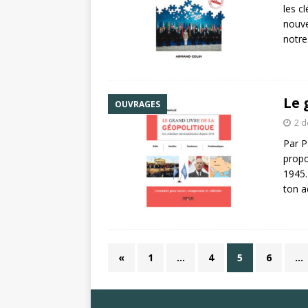
les c
nouve
notre
Le 
OUVRAGES
2 
Par P
propo
1945.
ton a
«
1
…
4
5
6
…