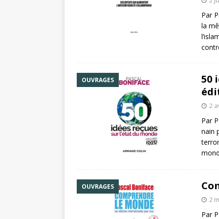
2 j
Par P
la mê
l’isl
contr
50 
OUVRAGES
édi
2 a
Par P
nain p
terro
mond
Com
OUVRAGES
2 m
Par P