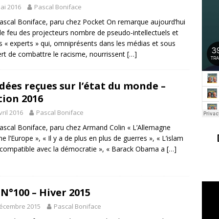
ai 2016
Pascal Boniface
ascal Boniface, paru chez Pocket On remarque aujourd’hui
le feu des projecteurs nombre de pseudo-intellectuels et
s « experts » qui, omniprésents dans les médias et sous
rt de combattre le racisme, nourrissent
[…]
idées reçues sur l’état du monde –
tion 2016
vril 2016
Pascal Boniface
ascal Boniface, paru chez Armand Colin « L’Allemagne
e l’Europe », « Il y a de plus en plus de guerres », « L’islam
ncompatible avec la démocratie », « Barack Obama a
[…]
 N°100 – Hiver 2015
décembre 2015
Pascal Boniface