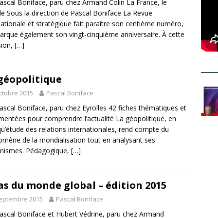
ascal Boniface, paru chez Armand Colin La France, le
 Sous la direction de Pascal Boniface La Revue
nationale et stratégique fait paraître son centième numéro,
arque également son vingt-cinquième anniversaire. À cette
sion,
[…]
géopolitique
ctobre 2015
Pascal Boniface
ascal Boniface, paru chez Eyrolles 42 fiches thématiques et
entées pour comprendre l’actualité La géopolitique, en
qu’étude des relations internationales, rend compte du
mène de la mondialisation tout en analysant ses
nismes. Pédagogique,
[…]
as du monde global – édition 2015
septembre 2015
Pascal Boniface
ascal Boniface et Hubert Védrine, paru chez Armand