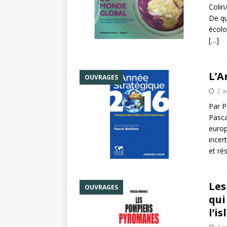
Colin
De qu
écolo
[…]
L’A
OUVRAGES
2 a
Par P
Pasca
europ
incer
et ré
Les
OUVRAGES
qui
l’i