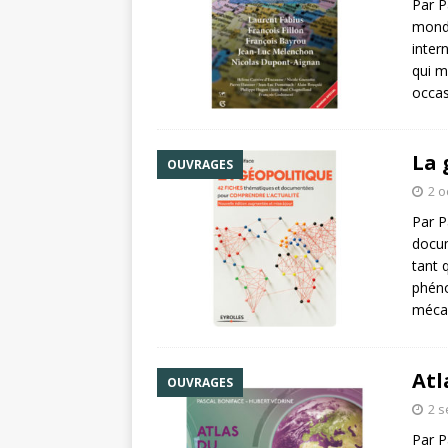
Par P
monde
inter
qui m
occa
La 
OUVRAGES
2 o
Par P
docum
tant 
phéno
méca
Atl
OUVRAGES
2 
Par P