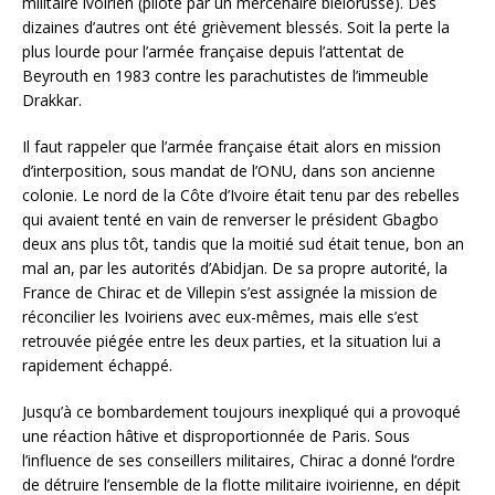
militaire ivoirien (piloté par un mercenaire biélorusse). Des
dizaines d’autres ont été grièvement blessés. Soit la perte la
plus lourde pour l’armée française depuis l’attentat de
Beyrouth en 1983 contre les parachutistes de l’immeuble
Drakkar.
Il faut rappeler que l’armée française était alors en mission
d’interposition, sous mandat de l’ONU, dans son ancienne
colonie. Le nord de la Côte d’Ivoire était tenu par des rebelles
qui avaient tenté en vain de renverser le président Gbagbo
deux ans plus tôt, tandis que la moitié sud était tenue, bon an
mal an, par les autorités d’Abidjan. De sa propre autorité, la
France de Chirac et de Villepin s’est assignée la mission de
réconcilier les Ivoiriens avec eux-mêmes, mais elle s’est
retrouvée piégée entre les deux parties, et la situation lui a
rapidement échappé.
Jusqu’à ce bombardement toujours inexpliqué qui a provoqué
une réaction hâtive et disproportionnée de Paris. Sous
l’influence de ses conseillers militaires, Chirac a donné l’ordre
de détruire l’ensemble de la flotte militaire ivoirienne, en dépit