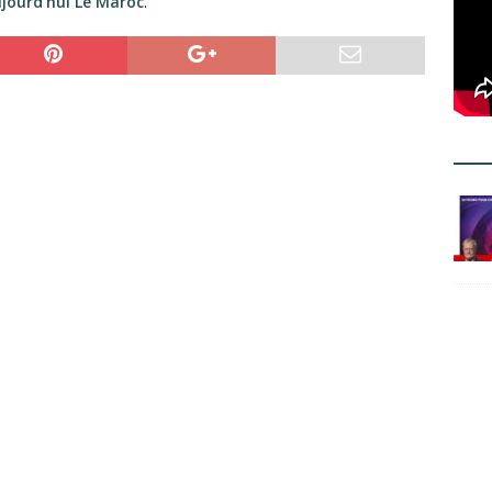
jourd’hui Le Maroc
.