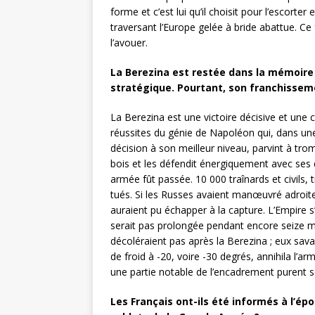
forme et c’est lui qu’il choisit pour l’escorter
traversant l’Europe gelée à bride abattue. C
l’avouer.
La Berezina est restée dans la mémoire 
stratégique. Pourtant, son franchissem
La Berezina est une victoire décisive et un
réussites du génie de Napoléon qui, dans une
décision à son meilleur niveau, parvint à trom
bois et les défendit énergiquement avec ses 
armée fût passée. 10 000 traînards et civils,
tués. Si les Russes avaient manœuvré adroi
auraient pu échapper à la capture. L’Empire 
serait pas prolongée pendant encore seize m
décoléraient pas après la Berezina ; eux sava
de froid à -20, voire -30 degrés, annihila l
une partie notable de l’encadrement purent s
Les Français ont-ils été informés à l’é