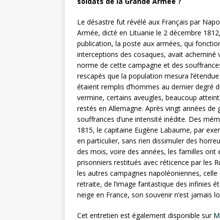
soldats de la Grande Armée ?
Le désastre fut révélé aux Français par Napo
Armée, dicté en Lituanie le 2 décembre 1812
publication, la poste aux armées, qui fonctio
interceptions des cosaques, avait acheminé v
norme de cette campagne et des souffrances q
rescapés que la population mesura l’étendue 
étaient remplis d’hommes au dernier degré de
vermine, certains aveugles, beaucoup atteint
restés en Allemagne. Après vingt années de g
souffrances d’une intensité inédite. Des mémo
1815, le capitaine Eugène Labaume, par exempl
en particulier, sans rien dissimuler des horre
des mois, voire des années, les familles ont 
prisonniers restitués avec réticence par les 
les autres campagnes napoléoniennes, celle 
retraite, de l’image fantastique des infinies
neige en France, son souvenir n’est jamais lo
Cet entretien est également disponible sur
M