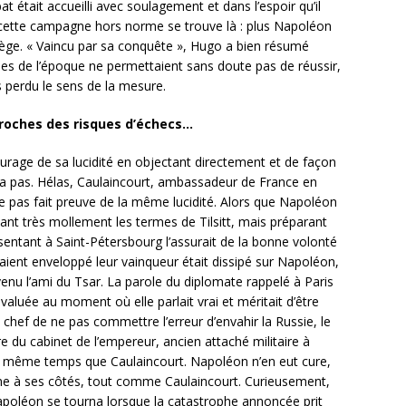
t était accueilli avec soulagement et dans l’espoir qu’il
e cette campagne hors norme se trouve là : plus Napoléon
 piège. « Vaincu par sa conquête », Hugo a bien résumé
iques de l’époque ne permettaient sans doute pas de réussir,
 perdu le sens de la mesure.
proches des risques d’échecs…
ourage de sa lucidité en objectant directement et de façon
ta pas. Hélas, Caulaincourt, ambassadeur de France en
e pas fait preuve de la même lucidité. Alors que Napoléon
uant très mollement les termes de Tilsitt, mais préparant
sentant à Saint-Pétersbourg l’assurait de la bonne volonté
vaient enveloppé leur vainqueur était dissipé sur Napoléon,
evenu l’ami du Tsar. La parole du diplomate rappelé à Paris
aluée au moment où elle parlait vrai et méritait d’être
hef de ne pas commettre l’erreur d’envahir la Russie, le
 du cabinet de l’empereur, ancien attaché militaire à
n même temps que Caulaincourt. Napoléon n’en eut cure,
ne à ses côtés, tout comme Caulaincourt. Curieusement,
apoléon se tourna lorsque la catastrophe annoncée prit