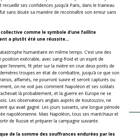
 et recueillir ses confidences jusqu’à Paris, dans le traineau
e fut sans doute sa manière de reconnaître son erreur sans
collective comme le symbole d’une faillite
ent a plutôt été une réussite…
e catastrophe humanitaire en même temps. C’est une des
 position exécrable, avec sang-froid et un esprit de
per l’ennemi, fit jeter sur la rivière en crue deux ponts de
dernières troupes en état de combattre, jusqu’à ce que son
 transis, affamés, ne pourront suivre et seront capturés ou
tement, on ne voit pas comment Napoléon et ses soldats
s’achevait là probablement, et la guerre en Europe ne se
ois. Les observateurs anglais auprès de Koutouzov, ne
ient qui avait gagné. Les jours suivants, une longue période
’armée napoléonienne. Mais Napoléon, tous ses maréchaux et
ortir de Russie et préparer la campagne suivante.
poque de la somme des souffrances endurées par les