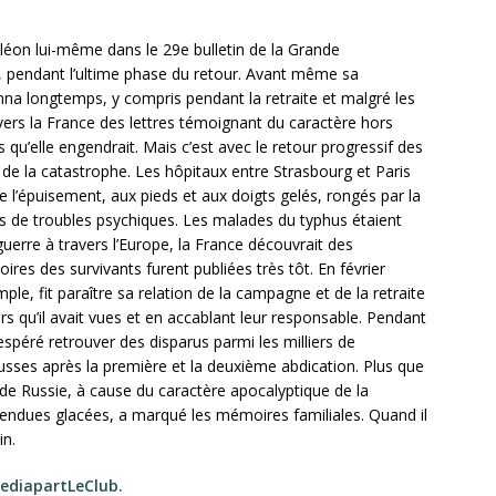
léon lui-même dans le 29e bulletin de la Grande
, pendant l’ultime phase du retour. Avant même sa
nna longtemps, y compris pendant la retraite et malgré les
ers la France des lettres témoignant du caractère hors
u’elle engendrait. Mais c’est avec le retour progressif des
de la catastrophe. Les hôpitaux entre Strasbourg et Paris
 l’épuisement, aux pieds et aux doigts gelés, rongés par la
s de troubles psychiques. Les malades du typhus étaient
uerre à travers l’Europe, la France découvrait des
ires des survivants furent publiées très tôt. En février
e, fit paraître sa relation de la campagne et de la retraite
urs qu’il avait vues et en accablant leur responsable. Pendant
espéré retrouver des disparus parmi les milliers de
Russes après la première et la deuxième abdication. Plus que
de Russie, à cause du caractère apocalyptique de la
 étendues glacées, a marqué les mémoires familiales. Quand il
in.
ediapartLeClub.