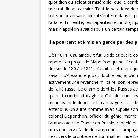
quotidien du soldat si misérable, que le comba
mettrait fin au calvaire. Tout le paradoxe d
bat son adversaire, plus il s’enferre dans le
l’affaire. En réalité, les capacités technolog
mais Napoléon avait depuis un certain temps
Il a pourtant été mis en garde par des 
Dès 1811, Caulaincourt fut lucide et eut le c
répétée au projet de Napoléon qui ne l’écou
Russie de 1807 à 1811, n’avait à cette époqu
savait qu’Alexandre jouait double jeu, appliq
activement une revanche militaire, son repré
de l’allié russe. Le charme dont les Russes a
quand il continuait d’agir sur Caulaincourt d
un an avant le début de la campagne était dév
entendue. Un autre homme avait supplié son c
colonel Deponthon, officier du génie, membre
l’ambassade de France en Russie, rappelé e
mais conserva l’aide de camp qui fit campag
c’est vers le prophète de son malheur que N