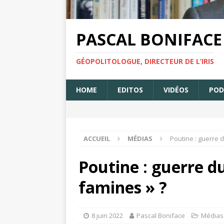
PASCAL BONIFACE
GÉOPOLITOLOGUE, DIRECTEUR DE L’IRIS
HOME
EDITOS
VIDÉOS
POD
ACCUEIL
MÉDIAS
Poutine : guerre 
Poutine : guerre d
famines » ?
8 juin 2022
Pascal Boniface
Médias