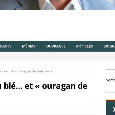
CASTS
MÉDIAS
OUVRAGES
ARTICLES
BIOGR
du blé… et « ouragan de famines » ?
Somet
u blé… et « ouragan de