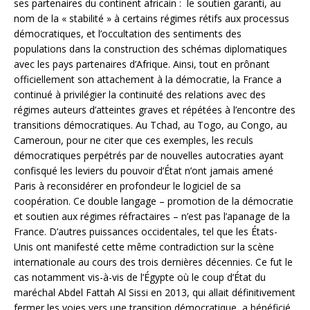
ses partenaires du continent africain : le soutien garanti, au
nom de la « stabilité » à certains régimes rétifs aux processus
démocratiques, et l’occultation des sentiments des
populations dans la construction des schémas diplomatiques
avec les pays partenaires d’Afrique. Ainsi, tout en prônant
officiellement son attachement à la démocratie, la France a
continué à privilégier la continuité des relations avec des
régimes auteurs d’atteintes graves et répétées à l’encontre des
transitions démocratiques. Au Tchad, au Togo, au Congo, au
Cameroun, pour ne citer que ces exemples, les reculs
démocratiques perpétrés par de nouvelles autocraties ayant
confisqué les leviers du pouvoir d’État n’ont jamais amené
Paris à reconsidérer en profondeur le logiciel de sa
coopération. Ce double langage – promotion de la démocratie
et soutien aux régimes réfractaires – n’est pas l’apanage de la
France. D’autres puissances occidentales, tel que les États-
Unis ont manifesté cette même contradiction sur la scène
internationale au cours des trois dernières décennies. Ce fut le
cas notamment vis-à-vis de l’Égypte où le coup d’État du
maréchal Abdel Fattah Al Sissi en 2013, qui allait définitivement
fermer les voies vers une transition démocratique, a bénéficié