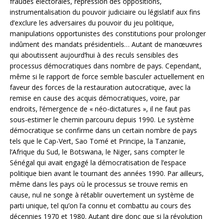
fraudes électorales, répression des oppositions,
instrumentalisation du pouvoir judiciaire ou législatif aux fins
d’exclure les adversaires du pouvoir du jeu politique,
manipulations opportunistes des constitutions pour prolonger
indûment des mandats présidentiels… Autant de manœuvres
qui aboutissent aujourd’hui à des reculs sensibles des
processus démocratiques dans nombre de pays. Cependant,
même si le rapport de force semble basculer actuellement en
faveur des forces de la restauration autocratique, avec la
remise en cause des acquis démocratiques, voire, par
endroits, l’émergence de « néo-dictatures », il ne faut pas
sous-estimer le chemin parcouru depuis 1990. Le système
démocratique se confirme dans un certain nombre de pays
tels que le Cap-Vert, Sao Tomé et Principe, la Tanzanie,
l’Afrique du Sud, le Botswana, le Niger, sans compter le
Sénégal qui avait engagé la démocratisation de l’espace
politique bien avant le tournant des années 1990. Par ailleurs,
même dans les pays où le processus se trouve remis en
cause, nul ne songe à rétablir ouvertement un système de
parti unique, tel qu’on l’a connu et combattu au cours des
décennies 1970 et 1980. Autant dire donc que si la révolution