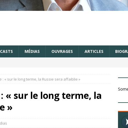
CASTS
MÉDIAS
OUVRAGES
ARTICLES
BIOGR
: « sur le long terme, la Russie sera affaiblie »
Somet
 « sur le long terme, la
ie »
dias