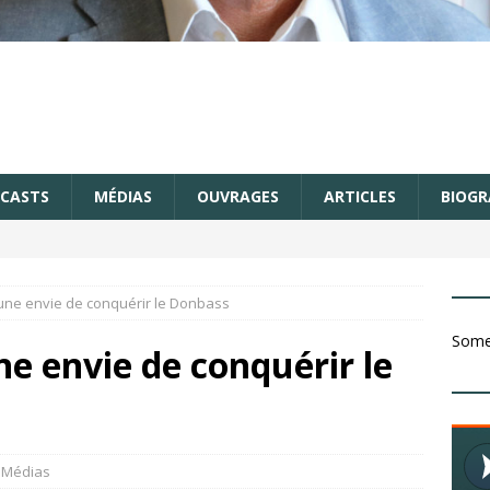
CASTS
MÉDIAS
OUVRAGES
ARTICLES
BIOGR
cune envie de conquérir le Donbass
Somet
ne envie de conquérir le
Médias