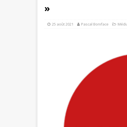
»
25 août 2021
Pascal Boniface
Médi