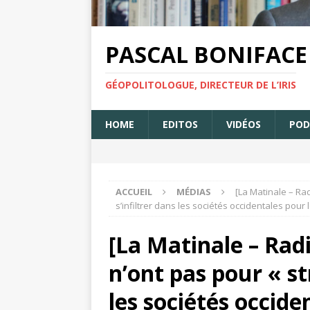
PASCAL BONIFACE
GÉOPOLITOLOGUE, DIRECTEUR DE L’IRIS
HOME
EDITOS
VIDÉOS
POD
ACCUEIL
MÉDIAS
[La Matinale – Rad
s’infiltrer dans les sociétés occidentales pour
[La Matinale – Radi
n’ont pas pour « st
les sociétés occid