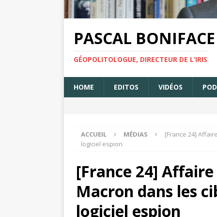
PASCAL BONIFACE
GÉOPOLITOLOGUE, DIRECTEUR DE L’IRIS
HOME
EDITOS
VIDÉOS
POD
ACCUEIL
MÉDIAS
[France 24] Affai
logiciel espion
[France 24] Affair
Macron dans les cib
logiciel espion