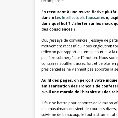
récompenses.
En recourant à une œuvre fictive plut
dans «
Les Intellectuels faussaires
», aspi
dans quel but ? L’alerter sur les maux 
des consciences ?
Oui, j’essaye de convaincre, j’essaye de parti
mouvement récessif qui nous engloutirait tous
réflexion par rapport au temps court et à la 
pas être submergé par l’émotion. Nous somm
contraires soufflent assez fort et de plus en 
présidentielles ne viennent pas apporter la s
Au fil des pages, on perçoit votre inqui
émissarisation des Français de confess
a-t-il une morale de l’histoire ou des ra
Il faut se battre pour apporter de la raison a
des musulmans qui vient de courants divers, et
suivisme de beaucoup, le tout instrumentalisé