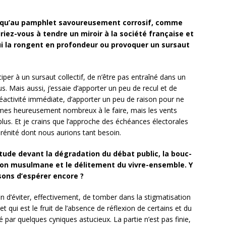
ôt qu’au pamphlet savoureusement corrosif, comme
riez-vous à tendre un miroir à la société française et
qui la rongent en profondeur ou provoquer un sursaut
ciper à un sursaut collectif, de n’être pas entraîné dans un
. Mais aussi, j’essaie d’apporter un peu de recul et de
réactivité immédiate, d’apporter un peu de raison pour ne
es heureusement nombreux à le faire, mais les vents
plus. Et je crains que l’approche des échéances électorales
érénité dont nous aurions tant besoin.
étude devant la dégradation du débat public, la bouc-
ion musulmane et le délitement du vivre-ensemble. Y
isons d’espérer encore ?
fin d’éviter, effectivement, de tomber dans la stigmatisation
 qui est le fruit de l’absence de réflexion de certains et du
 par quelques cyniques astucieux. La partie n’est pas finie,