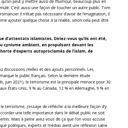
e – qu’on peut y mettre aussi de l’humour, beaucoup plus en
imulé. C’est aussi une façon de toucher un autre public. Tom
romancier il n’était pas nécessaire d’avoir de l’imagination, il
 même ajouter quelque chose à la réalité, sinon cela peut être
e d’attentats islamistes. Diriez-vous qu’ils ont été,
u cynisme ambiant, en propulsant devant les
horte d’experts autoproclamés de l’islam, de
ou discussions réelles et des ajouts personnels. Les
marqué le public français. Selon la dernière étude
ds
, juin 2021), le terrorisme est la principale menace pour 30
 aux États-Unis, 9 % au Canada, 12 % en Allemagne, 9 % en
 le terrorisme, j’essaye de réfléchir à la meilleure façon d’y
 accorder une telle importance dans le débat public ne soit
emis. Mais à peine avez-vous dit ça que l’on vous accuse
 que politiques, experts et médias aient une réflexion saine