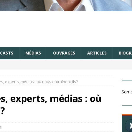
CASTS
MÉDIAS
OUVRAGES
ARTICLES
BIOGR
s, experts, médias : où nous entraînent-ils?
Somet
, experts, médias : où
s?
s