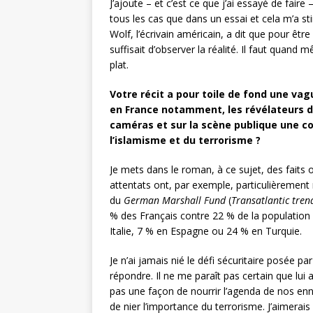
J’ajoute – et c’est ce que j’ai essayé de fair
tous les cas que dans un essai et cela m’a st
Wolf, l’écrivain américain, a dit que pour être 
suffisait d’observer la réalité. Il faut quand
plat.
Votre récit a pour toile de fond une vagu
en France notamment, les révélateurs d
caméras et sur la scène publique une co
l’islamisme et du terrorisme ?
Je mets dans le roman, à ce sujet, des faits 
attentats ont, par exemple, particulièrement 
du
German Marshall Fund
(
Transatlantic tren
% des Français contre 22 % de la population
Italie, 7 % en Espagne ou 24 % en Turquie.
Je n’ai jamais nié le défi sécuritaire posée par
répondre. Il ne me paraît pas certain que lui
pas une façon de nourrir l’agenda de nos enn
de nier l’importance du terrorisme. J’aimerais