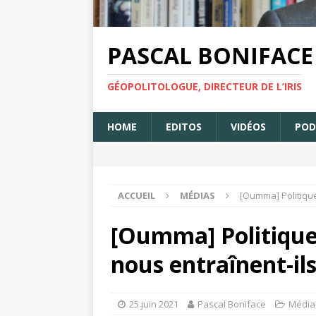
PASCAL BONIFACE
GÉOPOLITOLOGUE, DIRECTEUR DE L’IRIS
HOME
EDITOS
VIDÉOS
POD
ACCUEIL
MÉDIAS
[Oumma] Politique
[Oumma] Politiques
nous entraînent-il
25 juin 2021
Pascal Boniface
Média