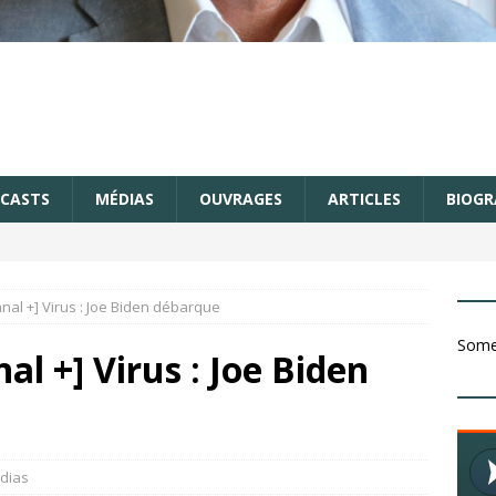
CASTS
MÉDIAS
OUVRAGES
ARTICLES
BIOGR
Canal +] Virus : Joe Biden débarque
Somet
nal +] Virus : Joe Biden
dias