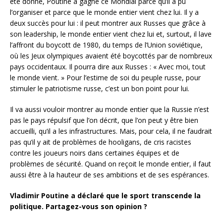
été donné, Poutine a gagné ce Mondial parce qu’il a pu
l’organiser et parce que le monde entier vient chez lui. Il y a
deux succès pour lui : il peut montrer aux Russes que grâce à
son leadership, le monde entier vient chez lui et, surtout, il lave
l’affront du boycott de 1980, du temps de l’Union soviétique,
où les Jeux olympiques avaient été boycottés par de nombreux
pays occidentaux. Il pourra dire aux Russes : « Avec moi, tout
le monde vient. » Pour l’estime de soi du peuple russe, pour
stimuler le patriotisme russe, c’est un bon point pour lui.
Il va aussi vouloir montrer au monde entier que la Russie n’est
pas le pays répulsif que l’on décrit, que l’on peut y être bien
accueilli, qu’il a les infrastructures. Mais, pour cela, il ne faudrait
pas qu’il y ait de problèmes de hooligans, de cris racistes
contre les joueurs noirs dans certaines équipes et de
problèmes de sécurité. Quand on reçoit le monde entier, il faut
aussi être à la hauteur de ses ambitions et de ses espérances.
Vladimir Poutine a déclaré que le sport transcende la
politique. Partagez-vous son opinion ?