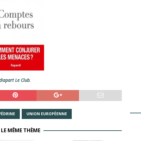
iapart Le Club
.
VÉDRINE
UNION EUROPÉENNE
 LE MÊME THÈME