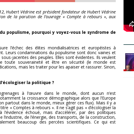
12, Hubert Védrine est président fondateur de Hubert Védrine
sion de la parution de l’ouvrage « Compte à rebours », aux
u populisme, pourquoi y voyez-vous le syndrome de
re l’échec des élites mondialisatrices et européistes à
vant. Leurs condamnations du populisme sont donc vaines et
es sous-jacentes des peuples. Elles sont évidentes. Ils veulent
re toute souveraineté et être en sécurité (le monde est
ications, mais les traiter pour les apaiser et rassurer. Sinon,
’écologiser la politique ?
engrenages à l’œuvre dans le monde, dont aucun n’est
otamment la croissance démographique alors que l’Europe
on partout dans le monde, mieux gérer ces flux). Mais il y a
itre « Comptes à rebours ». Il ne s’agit pas « d’écologiser la
 à l’évidence échoué, mais d’accélérer, par des politiques
e l’industrie, de l’énergie, des transports, de la construction,
alement beaucoup des percées scientifiques. Ce qui est