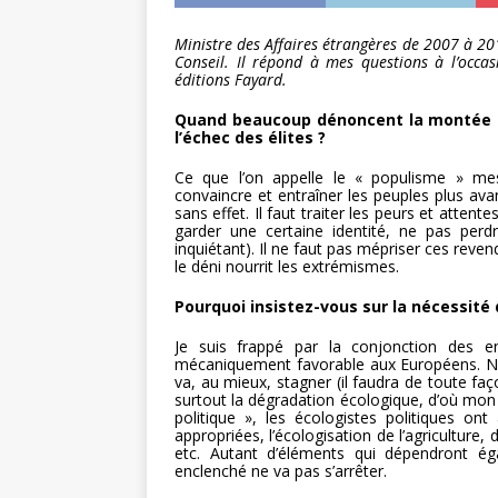
Ministre des Affaires étrangères de 2007 à 20
Conseil. Il répond à mes questions à l’occa
éditions Fayard.
Quand beaucoup dénoncent la montée d
l’échec des élites ?
Ce que l’on appelle le « populisme » mesu
convaincre et entraîner les peuples plus a
sans effet. Il faut traiter les peurs et attent
garder une certaine identité, ne pas perd
inquiétant). Il ne faut pas mépriser ces revend
le déni nourrit les extrémismes.
Pourquoi insistez-vous sur la nécessité d
Je suis frappé par la conjonction des 
mécaniquement favorable aux Européens. N
va, au mieux, stagner (il faudra de toute faç
surtout la dégradation écologique, d’où mon t
politique », les écologistes politiques ont
appropriées, l’écologisation de l’agriculture, d
etc. Autant d’éléments qui dépendront ég
enclenché ne va pas s’arrêter.