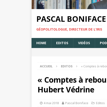
PASCAL BONIFACE
GÉOPOLITOLOGUE, DIRECTEUR DE L’IRIS
HOME
EDITOS
VIDÉOS
POD
ACCUEIL
EDITOS
« Comptes à rebou
« Comptes à rebour
Hubert Védrine
4 mai 2018
Pascal Boniface
Editos