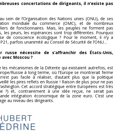
reuses concertations de dirigeants, il n’existe pas
le au sein de l’Organisation des Nations unies (ONU), de ses
anisation mondiale du commerce (OMC), et de nombreux
iers de fonctionnaires. Mais, les peuples ne forment pas
 les peurs, les espérances sont trop différentes. Pourquoi
rise de conscience écologique ? Pour le moment, il n’y a
21, parfois unanimité au Conseil de Sécurité de l’ONU…
 russe nécessite de s’affranchir des États-Unis,
 avec Moscou ?
 les mécanismes de la Détente qui existaient autrefois, est
Europe/Russie à long terme, où l’Europe se montrerait ferme
’est pas facile à réaliser, d’autant plus que la politique
eillé les pires reflets en Russie ! Raison de plus pour ne pas
shington. Cet accord stratégique entre Européens est très
sie ?) et, contrairement à une idée reçue, ne serait pas
ande intégration économique de la zone euro. C’est une
age au niveau des dirigeants.