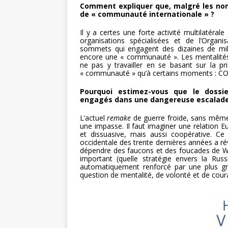
Comment expliquer que, malgré les nomb
de « communauté internationale » ?
Il y a certes une forte activité multilatéra
organisations spécialisées et de l’Org
sommets qui engagent des dizaines de mill
encore une « communauté ». Les mentalités,
ne pas y travailler en se basant sur la p
« communauté » qu’à certains moments : COP
Pourquoi estimez-vous que le dossier
engagés dans une dangereuse escalade
L’actuel
remake
de guerre froide, sans même
une impasse. Il faut imaginer une relation 
et dissuasive, mais aussi coopérative. Ce n
occidentale des trente dernières années a rév
dépendre des faucons et des foucades de Wa
important (quelle stratégie envers la Rus
automatiquement renforcé par une plus gr
question de mentalité, de volonté et de cour