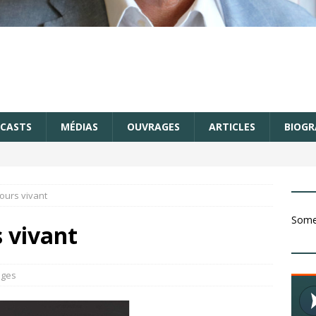
CASTS
MÉDIAS
OUVRAGES
ARTICLES
BIOGR
jours vivant
Somet
s vivant
ages