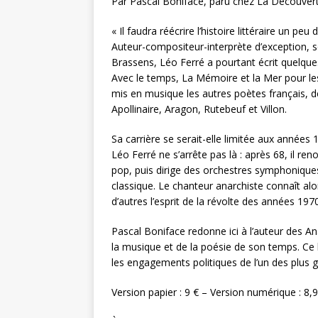
Par Pascal Boniface, paru chez La Découver
« Il faudra réécrire l’histoire littéraire un 
Auteur-compositeur-interprète d’exception, s
Brassens, Léo Ferré a pourtant écrit quelque
Avec le temps, La Mémoire et la Mer pour les p
mis en musique les autres poètes français, d
Apollinaire, Aragon, Rutebeuf et Villon.
Sa carrière se serait-elle limitée aux années 1
Léo Ferré ne s’arrête pas là : après 68, il r
pop, puis dirige des orchestres symphoniques,
classique. Le chanteur anarchiste connaît al
d’autres l’esprit de la révolte des années 1970
Pascal Boniface redonne ici à l’auteur des Ana
la musique et de la poésie de son temps. Ce li
les engagements politiques de l’un des plus g
Version papier : 9 € – Version numérique : 8,