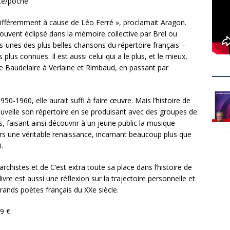
te/poche
peu différemment à cause de Léo Ferré », proclamait Aragon.
ouvent éclipsé dans la mémoire collective par Brel ou
s-unes des plus belles chansons du répertoire français –
lus connues. Il est aussi celui qui a le plus, et le mieux,
e Baudelaire à Verlaine et Rimbaud, en passant par
950-1960, elle aurait suffi à faire œuvre. Mais l’histoire de
enouvelle son répertoire en se produisant avec des groupes de
 faisant ainsi découvrir à un jeune public la musique
ors une véritable renaissance, incarnant beaucoup plus que
.
rchistes et de C’est extra toute sa place dans l’histoire de
vre est aussi une réflexion sur la trajectoire personnelle et
rands poètes français du XXe siècle.
99 €