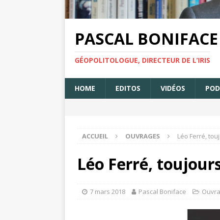
PASCAL BONIFACE
GÉOPOLITOLOGUE, DIRECTEUR DE L’IRIS
HOME
EDITOS
VIDÉOS
POD
ACCUEIL
OUVRAGES
Léo Ferré, tou
Léo Ferré, toujour
7 mars 2018
Pascal Boniface
Ouvr