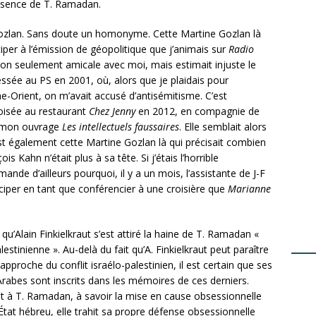
résence de T. Ramadan.
Gozlan. Sans doute un homonyme. Cette Martine Gozlan là
iper à l’émission de géopolitique que j’animais sur
Radio
non seulement amicale avec moi, mais estimait injuste le
essée au PS en 2001, où, alors que je plaidais pour
he-Orient, on m’avait accusé d’antisémitisme. C’est
oisée au restaurant
Chez Jenny
en 2012, en compagnie de
ié mon ouvrage
Les intellectuels faussaires
. Elle semblait alors
st également cette Martine Gozlan là qui précisait combien
 Kahn n’était plus à sa tête. Si j’étais l’horrible
nde d’ailleurs pourquoi, il y a un mois, l’assistante de J-F
per en tant que conférencier à une croisière que
Marianne
 qu’Alain Finkielkraut s’est attiré la haine de T. Ramadan «
stinienne ». Au-delà du fait qu’A. Finkielkraut peut paraître
approche du conflit israélo-palestinien, il est certain que ses
Arabes sont inscrits dans les mémoires de ces derniers.
it à T. Ramadan, à savoir la mise en cause obsessionnelle
l’État hébreu, elle trahit sa propre défense obsessionnelle