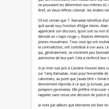
ne pouvaient les déterminer eux-mêmes et, i
Bref, un vieux réflexe colonial : les Arabes né
S’il est certain que T. Ramadan bénéficie d’
qu’il aurait reçu l’onction d’Edgar Morin, Ala
apprécient son discours, qu’on soit ou non d’a
déroulé un « tapis rouge », d’autres élémen
jeunes musulmans. Tous ceux qui ont souhaité 
la contradiction, ont contribué à son aura. Le 
qui, généralement, se montrent peu favorabl
autonome de leur part. Cela a renforcé leur
Si je m’en suis pris à Caroline Fourest dans
L
sur Tariq Ramadan, mais pour l’ensemble de s
calomnies, au point que j’avais titré « Serial 
directement répondu à ce que j’y écrivais, pas
pompiers pyromanes
. Elle préfère m’accuser «
rappeler sans cesse une décision de justice q
Je note par ailleurs que
Marianne
est bien en