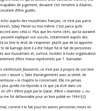
ncapables de jugement, devaient s’en remettre à d’autres.
cessitent d’être guidés.
un écho auprès des musulmans français, ce n’est pas parce
in Gresh, Edwy Plenel ou moi-même. C’est parce qu’ils
ccord avec celui-ci. Plus que les noms cités, qui lui auraient
ts peuvent expliquer son succès, notamment auprès des
lui ôter le droit de s’exprimer, plutôt que de lui apporter
tir de barrage dont il a été l’objet fut le fait de personnes
es aux musulmans et, surtout, hostiles à toute organisation
 sentiment d’être mieux représentés par T. Ramadan.
es intellectuels faussaires
, ce n’est pas à propos de son livre
on « œuvre », faite d’arrangements avec la vérité, de
menteuse » le chapitre la concernant. Elle n’a jamais
 plus qu’elle n’a répondu à ce que j’ai écrit dans
Les
 en off » d’être payé par le Qatar, d’être « islamiste », ou
ui me fut défavorable pour un livre publié en 1994 !
[2]
 mal, comme il le fait pour les autres personnes mises en