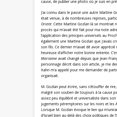
cause, de publier une photo où je suis en p
J’ai connu dans le passé une autre Martine 
était venue, à de nombreuses reprises, partic
Orient
. Cette Martine Gozlan là se montrait 
procès qui m’avait été fait pour ma note adr
l’application des principes universels au Proc
également une Martine Gozlan que j’avais cr
son fils. Ce dernier m’avait dit avoir appréc
heureuse d’afficher notre bonne entente. C’e
Marianne
avait changé depuis que Jean-François
personnage décrit dans son article, je me dema
Kahn m’a appelé pour me demander de partici
organisait.
M. Gozlan peut écrire, sans s’étouffer de rire,
malgré son soutien de toujours à la cause pale
assez peu équilibré et universaliste dans son 
jugements péremptoires sur les noirs et les 
Lorsque M. Gozlan évoque le lien qui m’unira
d’Israël bien au-delà des choix politiques de 