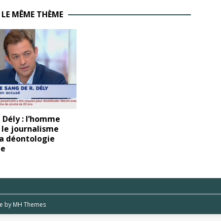
 LE MÊME THÈME
 Dély : l’homme
 le journalisme
la déontologie
ée
me by
MH Themes