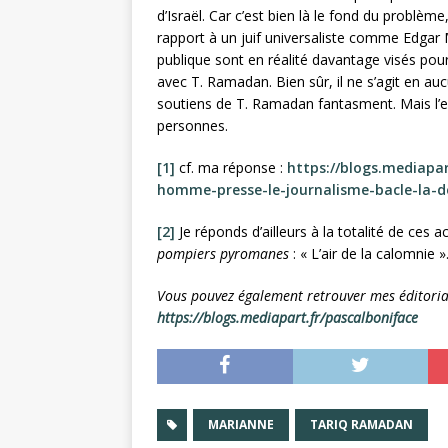
d’Israël. Car c’est bien là le fond du problèm
rapport à un juif universaliste comme Edgar M
publique sont en réalité davantage visés pour
avec T. Ramadan. Bien sûr, il ne s’agit en a
soutiens de T. Ramadan fantasment. Mais l’ef
personnes.
[1]
cf. ma réponse :
https://blogs.mediapar
homme-presse-le-journalisme-bacle-la-de
[2]
Je réponds d’ailleurs à la totalité de ce
pompiers pyromanes
: « L’air de la calomnie »
Vous pouvez également retrouver mes éditoriau
https://blogs.mediapart.fr/pascalboniface
MARIANNE
TARIQ RAMADAN