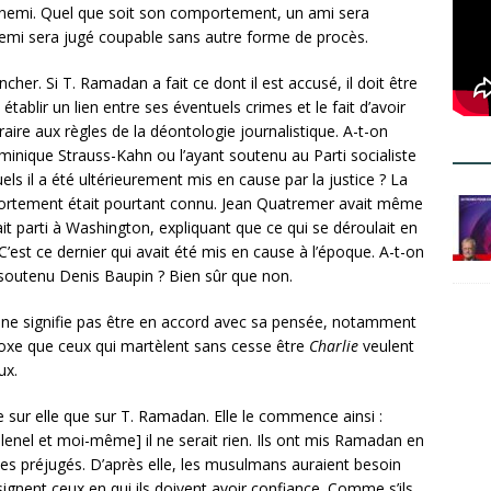
nnemi. Quel que soit son comportement, un ami sera
nemi sera jugé coupable sans autre forme de procès.
ncher. Si T. Ramadan a fait ce dont il est accusé, il doit être
 établir un lien entre ses éventuels crimes et le fait d’avoir
aire aux règles de la déontologie journalistique. A-t-on
nique Strauss-Kahn ou l’ayant soutenu au Parti socialiste
ls il a été ultérieurement mis en cause par la justice ? La
portement était pourtant connu. Jean Quatremer avait même
tait parti à Washington, expliquant que ce qui se déroulait en
C’est ce dernier qui avait été mis en cause à l’époque. A-t-on
 soutenu Denis Baupin ? Bien sûr que non.
r ne signifie pas être en accord avec sa pensée, notamment
doxe que ceux qui martèlent sans cesse être
Charlie
veulent
ux.
ge sur elle que sur T. Ramadan. Elle le commence ainsi :
lenel et moi-même] il ne serait rien. Ils ont mis Ramadan en
 ses préjugés. D’après elle, les musulmans auraient besoin
ignent ceux en qui ils doivent avoir confiance. Comme s’ils