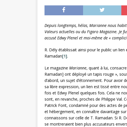
Depuis longtemps, hélas, Marianne nous habit
Valeurs actuelles ou du Figaro Magazine. Je f
accusé Edwy Plenel et moi-même de « complicit
R. Dély établissait ainsi pour le public un lie
Ramadan
[1]
.
Le magazine
Marianne
, quant à lui, consacr
Ramadan] ont déployé un tapis rouge », sous
d’abord, un sujet d’étonnement. Pour avoir 
sa libre expression, un lien est tissé entre nou
fois et Edwy Plenel quelques fois. Cela ne no
sont, en revanche, proches de Philippe Val. 
Patrick Font, condamné pour des actes de péd
et hébergement, en connaître davantage sur l
connaissons sur celle de T. Ramadan. Si R. Dél
se montreraient bien plus accusateurs envers P