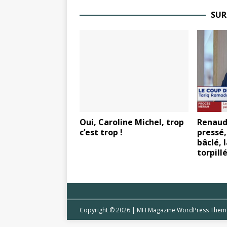
SUR
Oui, Caroline Michel, trop
Renaud
c’est trop !
pressé,
bâclé, 
torpill
Copyright © 2026 | MH Magazine WordPress The