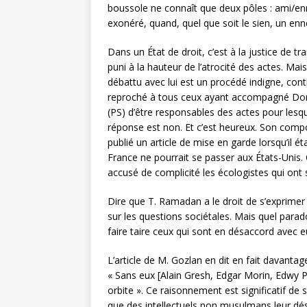
boussole ne connaît que deux pôles : ami/e
exonéré, quand, quel que soit le sien, un en
Dans un État de droit, c’est à la justice de tra
puni à la hauteur de l’atrocité des actes. Mais
débattu avec lui est un procédé indigne, contr
reproché à tous ceux ayant accompagné Domi
(PS) d’être responsables des actes pour lesque
réponse est non. Et c’est heureux. Son com
publié un article de mise en garde lorsqu’il é
France ne pourrait se passer aux États-Unis. 
accusé de complicité les écologistes qui ont
Dire que T. Ramadan a le droit de s’exprime
sur les questions sociétales. Mais quel para
faire taire ceux qui sont en désaccord avec e
L’article de M. Gozlan en dit en fait davanta
« Sans eux [Alain Gresh, Edgar Morin, Edwy P
orbite ». Ce raisonnement est significatif de
que des intellectuels non musulmans leur dés