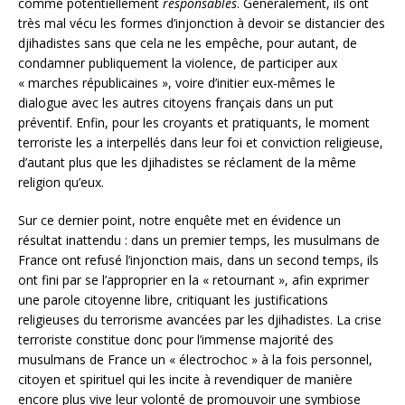
comme potentiellement
responsables
. Généralement, ils ont
très mal vécu les formes d’injonction à devoir se distancier des
djihadistes sans que cela ne les empêche, pour autant, de
condamner publiquement la violence, de participer aux
« marches républicaines », voire d’initier eux-mêmes le
dialogue avec les autres citoyens français dans un put
préventif. Enfin, pour les croyants et pratiquants, le moment
terroriste les a interpellés dans leur foi et conviction religieuse,
d’autant plus que les djihadistes se réclament de la même
religion qu’eux.
Sur ce dernier point, notre enquête met en évidence un
résultat inattendu : dans un premier temps, les musulmans de
France ont refusé l’injonction mais, dans un second temps, ils
ont fini par se l’approprier en la « retournant », afin exprimer
une parole citoyenne libre, critiquant les justifications
religieuses du terrorisme avancées par les djihadistes. La crise
terroriste constitue donc pour l’immense majorité des
musulmans de France un « électrochoc » à la fois personnel,
citoyen et spirituel qui les incite à revendiquer de manière
encore plus vive leur volonté de promouvoir une symbiose