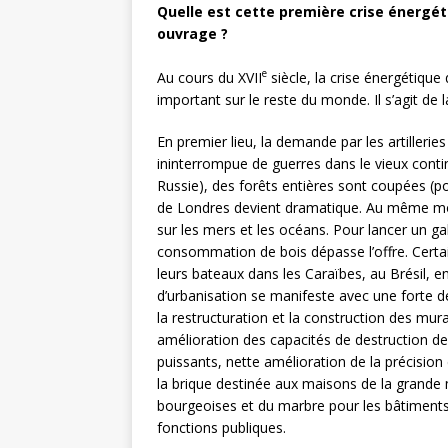
Quelle est cette première crise énergétiq
ouvrage ?
e
Au cours du XVII
siècle, la crise énergétiqu
important sur le reste du monde. Il s’agit de l
En premier lieu, la demande par les artilleri
ininterrompue de guerres dans le vieux contin
Russie), des forêts entières sont coupées (p
de Londres devient dramatique. Au même mom
sur les mers et les océans. Pour lancer un gal
consommation de bois dépasse l’offre. Certai
leurs bateaux dans les Caraïbes, au Brésil, e
d’urbanisation se manifeste avec une forte 
la restructuration et la construction des murai
amélioration des capacités de destruction des
puissants, nette amélioration de la précision d
la brique destinée aux maisons de la grande m
bourgeoises et du marbre pour les bâtiments 
fonctions publiques.