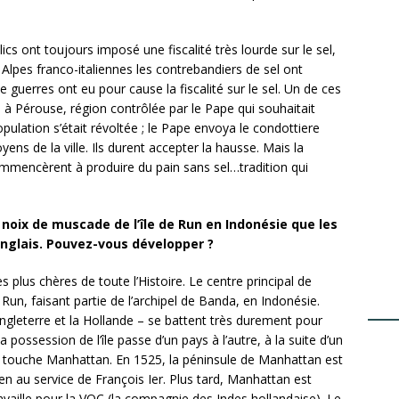
ics ont toujours imposé une fiscalité très lourde sur le sel,
 Alpes franco-italiennes les contrebandiers de sel ont
guerres ont eu pour cause la fiscalité sur le sel. Un de ces
0 à Pérouse, région contrôlée par le Pape qui souhaitait
opulation s’était révoltée ; le Pape envoya le condottiere
oyens de la ville. Ils durent accepter la hausse. Mais la
commencèrent à produire du pain sans sel…tradition qui
 noix de muscade de l’île de Run en Indonésie que les
nglais. Pouvez-vous développer ?
 plus chères de toute l’Histoire. Le centre principal de
 Run, faisant partie de l’archipel de Banda, en Indonésie.
gleterre et la Hollande – se battent très durement pour
possession de l’île passe d’un pays à l’autre, à la suite d’un
et touche Manhattan. En 1525, la péninsule de Manhattan est
en au service de François Ier. Plus tard, Manhattan est
vaille pour la VOC (la compagnie des Indes hollandaise). Le