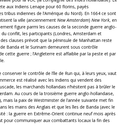
ète aux Indiens Lenape pour 60 florins, payés
les tribus indiennes de l’Amérique du Nord). En 1664 ce sont
tisent la ville (anciennement
New Amsterdam
)
New York
, en
nement figure parmi les causes de la seconde guerre anglo-
t du conflit, les participants (Londres, Amsterdam et
 des clauses prévoit que la péninsule de Manhattan reste
es de Banda et le Surinam demeurent sous contrôle
 cette guerre ; l’Angleterre est affaiblie par la peste et par
le.
nserver le contrôle de l’île de Run qui, à leurs yeux, vaut
merce est réalisé avec les Indiens qui vendent des
muscade, les marchands hollandais n’hésitent pas à brûler le
erdam. Au cours de la troisième guerre anglo-hollandaise,
 mais la paix de Westminster de l’année suivante met fin
ans les mains des Anglais et que les îles de Banda (avec le
ité : la guerre en Extrême-Orient continue neuf mois après
 faut pour communiquer aux combattants locaux la fin des