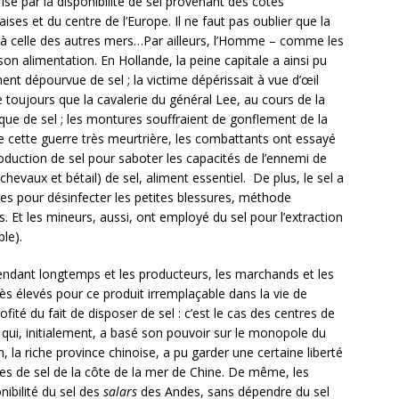
isé par la disponibilité de sel provenant des côtes
es et du centre de l’Europe. Il ne faut pas oublier que la
re à celle des autres mers…Par ailleurs, l’Homme – comme les
n alimentation. En Hollande, la peine capitale a ainsi pu
nt dépourvue de sel ; la victime dépérissait à vue d’œil
toujours que la cavalerie du général Lee, au cours de la
ue de sel ; les montures souffraient de gonflement de la
e cette guerre très meurtrière, les combattants ont essayé
oduction de sel pour saboter les capacités de l’ennemi de
chevaux et bétail) de sel, aliment essentiel. De plus, le sel a
ées pour désinfecter les petites blessures, méthode
 Et les mineurs, aussi, ont employé du sel pour l’extraction
le).
pendant longtemps et les producteurs, les marchands et les
rès élevés pour ce produit irremplaçable dans la vie de
ité du fait de disposer de sel : c’est le cas des centres de
e qui, initialement, a basé son pouvoir sur le monopole du
 la riche province chinoise, a pu garder une certaine liberté
ges de sel de la côte de la mer de Chine. De même, les
ibilité du sel des
salars
des Andes, sans dépendre du sel