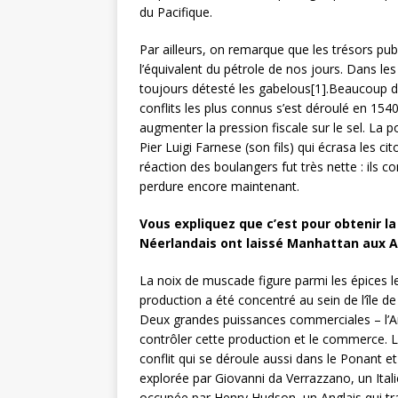
du Pacifique.
Par ailleurs, on remarque que les trésors publ
l’équivalent du pétrole de nos jours. Dans les
toujours détesté les gabelous[1].Beaucoup de 
conflits les plus connus s’est déroulé en 154
augmenter la pression fiscale sur le sel. La p
Pier Luigi Farnese (son fils) qui écrasa les cit
réaction des boulangers fut très nette : ils 
perdure encore maintenant.
Vous expliquez que c’est pour obtenir la
Néerlandais ont laissé Manhattan aux A
La noix de muscade figure parmi les épices les
production a été concentré au sein de l’île de
Deux grandes puissances commerciales – l’An
contrôler cette production et le commerce. La 
conflit qui se déroule aussi dans le Ponant 
explorée par Giovanni da Verrazzano, un Itali
occupée par Henry Hudson, un Anglais qui tra