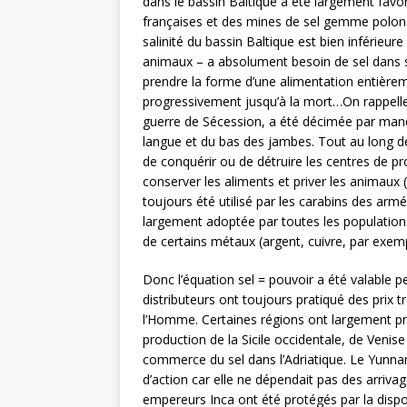
dans le bassin Baltique a été largement favor
françaises et des mines de sel gemme polonais
salinité du bassin Baltique est bien inférieu
animaux – a absolument besoin de sel dans so
prendre la forme d’une alimentation entièreme
progressivement jusqu’à la mort…On rappelle 
guerre de Sécession, a été décimée par manq
langue et du bas des jambes. Tout au long d
de conquérir ou de détruire les centres de pr
conserver les aliments et priver les animaux (
toujours été utilisé par les carabins des arm
largement adoptée par toutes les populations.
de certains métaux (argent, cuivre, par exemp
Donc l’équation sel = pouvoir a été valable 
distributeurs ont toujours pratiqué des prix t
l’Homme. Certaines régions ont largement prof
production de la Sicile occidentale, de Venis
commerce du sel dans l’Adriatique. Le Yunnan,
d’action car elle ne dépendait pas des arriva
empereurs Inca ont été protégés par la dispon