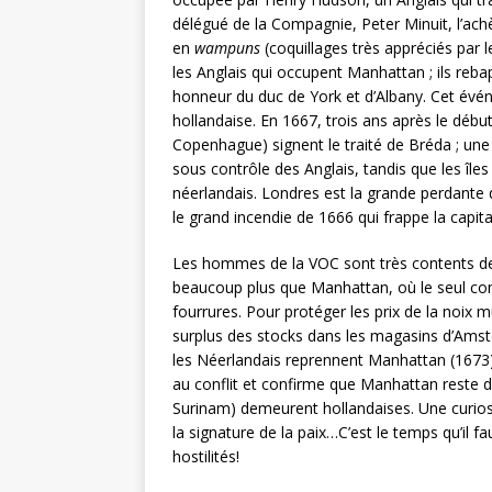
délégué de la Compagnie, Peter Minuit, l’ach
en
wampuns
(coquillages très appréciés par 
les Anglais qui occupent Manhattan ; ils rebap
honneur du duc de York et d’Albany. Cet évé
hollandaise. En 1667, trois ans après le débu
Copenhague) signent le traité de Bréda ; une
sous contrôle des Anglais, tandis que les îl
néerlandais. Londres est la grande perdante de
le grand incendie de 1666 qui frappe la capita
Les hommes de la VOC sont très contents de co
beaucoup plus que Manhattan, où le seul com
fourrures. Pour protéger les prix de la noix 
surplus des stocks dans les magasins d’Amst
les Néerlandais reprennent Manhattan (1673),
au conflit et confirme que Manhattan reste d
Surinam) demeurent hollandaises. Une curios
la signature de la paix…C’est le temps qu’il
hostilités!