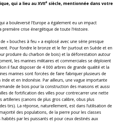
e
ue, qui a lieu au XVII
siècle, mentionnée dans votre
e qui a bouleversé l’Europe a également eu un impact
a première crise énergétique de toute l’Histoire.
es de « bouches à feu » a explosé avec une série presque
ent. Pour fondre le bronze et le fer (surtout en Suède et en
our produire du charbon de bois) et la déforestation autour
ent, les marines militaires et commerciales se déploient
ion il faut disposer de 4 000 arbres de grande qualité et la
nes marines sont forcées de faire fabriquer plusieurs de
n Inde et en Indonésie. Par ailleurs, une vague importante
demande de bois pour la construction des maisons et aussi
lles de fortification des villes pour contrecarrer une nette
 artilleries (canons de plus gros calibre, obus plus
es tirs). La réponse, naturellement, est dans l’utilisation de
ajorité des populations, de la pierre pour les classes
habités par les puissants et pour ceux destinés aux