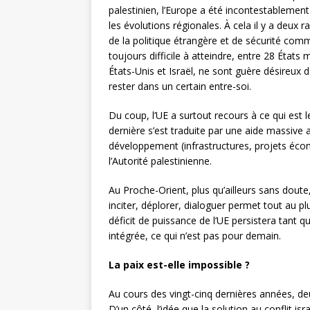
palestinien, l’Europe a été incontestablemen
les évolutions régionales. À cela il y a deux
de la politique étrangère et de sécurité com
toujours difficile à atteindre, entre 28 États
États-Unis et Israël, ne sont guère désireux 
rester dans un certain entre-soi.
Du coup, l’UE a surtout recours à ce qui est l
dernière s’est traduite par une aide massive 
développement (infrastructures, projets éco
l’Autorité palestinienne.
Au Proche-Orient, plus qu’ailleurs sans doute
inciter, déplorer, dialoguer permet tout au 
déficit de puissance de l’UE persistera tant q
intégrée, ce qui n’est pas pour demain.
La paix est-elle impossible ?
Au cours des vingt-cinq dernières années, d
D’un côté, l’idée que la solution au conflit i