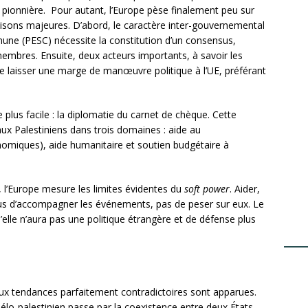
t pionnière. Pour autant, l’Europe pèse finalement peu sur
 raisons majeures. D’abord, le caractère inter-gouvernemental
mune (PESC) nécessite la constitution d’un consensus,
 membres. Ensuite, deux acteurs importants, à savoir les
de laisser une marge de manœuvre politique à l’UE, préférant
e plus facile : la diplomatie du carnet de chèque. Cette
aux Palestiniens dans trois domaines : aide au
nomiques), aide humanitaire et soutien budgétaire à
, l’Europe mesure les limites évidentes du
soft power
. Aider,
plus d’accompagner les événements, pas de peser sur eux. Le
u’elle n’aura pas une politique étrangère et de défense plus
eux tendances parfaitement contradictoires sont apparues.
sraélo-palestinien passe par la coexistence entre deux États,