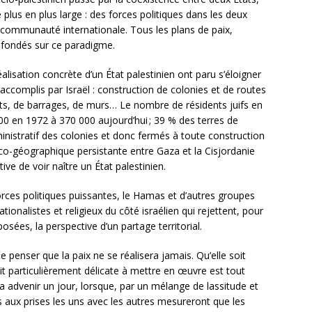
e plus en plus large : des forces politiques dans les deux
communauté internationale. Tous les plans de paix,
t fondés sur ce paradigme.
alisation concrète d’un État palestinien ont paru s’éloigner
s accomplis par Israël : construction de colonies et de routes
nts, de barrages, de murs… Le nombre de résidents juifs en
00 en 1972 à 370 000 aujourd’hui ; 39 % des terres de
inistratif des colonies et donc fermés à toute construction
itico-géographique persistante entre Gaza et la Cisjordanie
e de voir naître un État palestinien.
orces politiques puissantes, le Hamas et d’autres groupes
tionalistes et religieux du côté israélien qui rejettent, pour
es, la perspective d’un partage territorial.
 penser que la paix ne se réalisera jamais. Qu’elle soit
oit particulièrement délicate à mettre en œuvre est tout
rra advenir un jour, lorsque, par un mélange de lassitude et
s aux prises les uns avec les autres mesureront que les