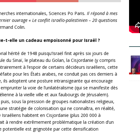
erches internationales, Sciences Po Paris
. Il répond à mes
rnier ouvrage « Le conflit israélo-palestinien – 20 questions
rmand Colin
.
tue-t-elle un cadeau empoisonné pour Israël ?
orial hérité de 1948 puisqu’Israël finit après six jours de
le du Sinaï, le plateau du Golan, la Cisjordanie (y compris
rairement à l’espoir de certains décideurs israéliens, cette
 défaite pour les États arabes, ne conduit pas ces derniers à
e, ils adoptent une posture intransigeante qui encourage
 emprunter la voie de l’unilatéralisme (qui se manifeste dès
élienne à la vieille ville et aux faubourgs de Jérusalem).
puis, sous la pression de groupes nationalistes religieux,
ne stratégie de colonisation qui ne connaîtra, en réalité,
 Israéliens habitent en Cisjordanie (plus 200 000 à
 fait à rendre extrêmement problématique la création d’un
e potentielle est grignotée par cette densification