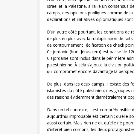
Israël et la Palestine, a rallié un consensus d
camps, des opinions publiques comme de la 
déclarations et initiatives diplomatiques son
D’un autre côté pourtant, les conditions de ré
de plus en plus avec la multiplication de fait
de contournement ; édification de check poi
Cisjordanie (hors Jérusalem) est passé de 12
Cisjordanie sont inclus dans le périmètre adm
palestinienne. À cela s’ajoute la division pol
qui compromet encore davantage la perspectiv
De plus, dans les deux camps, il existe des f
islamistes du côté palestinien, des groupes na
des raisons évidemment diamétralement opposé
Dans un tel contexte, il est compréhensible de
aujourd’hui improbable est certain ; qu’elle s
aussi certain. Mais rien ne dit qu’elle ne pou
d’intérêt bien compris, les deux protagoniste