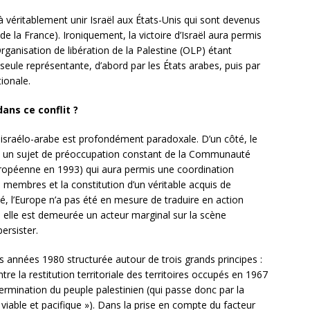
à véritablement unir Israël aux États-Unis qui sont devenus
de la France). Ironiquement, la victoire d’Israël aura permis
rganisation de libération de la Palestine (OLP) étant
ule représentante, d’abord par les États arabes, puis par
ionale.
dans ce conflit ?
t israélo-arabe est profondément paradoxale. D’un côté, le
0, un sujet de préoccupation constant de la Communauté
péenne en 1993) qui aura permis une coordination
 membres et la constitution d’un véritable acquis de
, l’Europe n’a pas été en mesure de traduire en action
, elle est demeurée un acteur marginal sur la scène
ersister.
s années 1980 structurée autour de trois grands principes :
n entre la restitution territoriale des territoires occupés en 1967
détermination du peuple palestinien (qui passe donc par la
viable et pacifique »). Dans la prise en compte du facteur