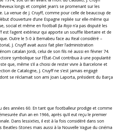
cheveux longs et complet jean’s se promenant sur les
e. La venue de J. Cruyff, comme pour celle de beaucoup de
début d’ouverture d’une Espagne repliée sur elle-même qui
e, social et même en football (la
Roja
n’a pas disputé les
st l’agent extérieur qui apporte un souffle libertaire et de
ique. Outre le 5-0 à Bernabeu face au Real considéré –
l, J. Cruyff avait aussi fait plier l’administration
nom catalan Jordi, celui de son fils né aussi en février 74.
ctoire symbolique sur l’État-Civil contribua à une popularité
ste que, même s’il a choisi de rester vivre à Barcelone et
lection de Catalogne, J. Cruyff ne s’est jamais engagé
dont se réclamait son ami Joan Laporta, président du Barça
lieu des années 60. En tant que footballeur prodige et comme
démesurée d’un an en 1966, après qu’il eut reçu le premier
ionale. Dans les
sixties
, il est à la fois considéré dans son
des Beatles-Stones mais aussi à la Nouvelle Vague du cinéma