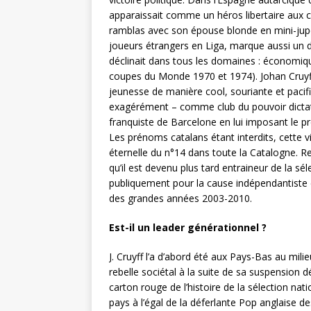
apparaissait comme un héros libertaire aux 
ramblas avec son épouse blonde en mini-jup
joueurs étrangers en Liga, marque aussi un 
déclinait dans tous les domaines : économiqu
coupes du Monde 1970 et 1974). Johan Cruyff e
jeunesse de manière cool, souriante et pacif
exagérément – comme club du pouvoir dictatoria
franquiste de Barcelone en lui imposant le pré
Les prénoms catalans étant interdits, cette vi
éternelle du n°14 dans toute la Catalogne. Re
qu’il est devenu plus tard entraineur de la sé
publiquement pour la cause indépendantiste 
des grandes années 2003-2010.
Est-il un leader générationnel ?
J. Cruyff l’a d’abord été aux Pays-Bas au mi
rebelle sociétal à la suite de sa suspension 
carton rouge de l’histoire de la sélection nat
pays à l’égal de la déferlante Pop anglaise 