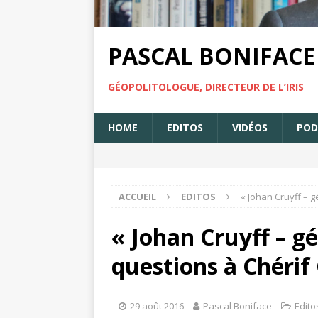
PASCAL BONIFACE
GÉOPOLITOLOGUE, DIRECTEUR DE L’IRIS
HOME
EDITOS
VIDÉOS
POD
ACCUEIL
EDITOS
« Johan Cruyff – 
« Johan Cruyff – gé
questions à Chér
29 août 2016
Pascal Boniface
Edito