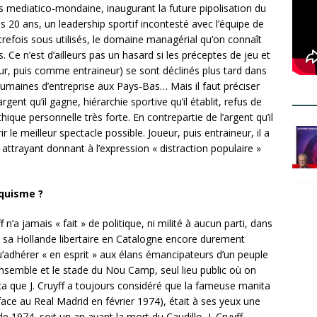
s mediatico-mondaine, inaugurant la future pipolisation du
es 20 ans, un leadership sportif incontesté avec l’équipe de
autrefois sous utilisés, le domaine managérial qu’on connaît
. Ce n’est d’ailleurs pas un hasard si les préceptes de jeu et
ur, puis comme entraineur) se sont déclinés plus tard dans
umaines d’entreprise aux Pays-Bas… Mais il faut préciser
argent qu’il gagne, hiérarchie sportive qu’il établit, refus de
ique personnelle très forte. En contrepartie de l’argent qu’il
ir le meilleur spectacle possible. Joueur, puis entraineur, il a
 attrayant donnant à l’expression « distraction populaire »
nquisme ?
’a jamais « fait » de politique, ni milité à aucun parti, dans
 sa Hollande libertaire en Catalogne encore durement
u’adhérer « en esprit » aux élans émancipateurs d’un peuple
r ensemble et le stade du Nou Camp, seul lieu public où on
ur ça que J. Cruyff a toujours considéré que la fameuse manita
 face au Real Madrid en février 1974), était à ses yeux une
de 1974, soit un an avant la mort du Caudillo, J. Cruyff