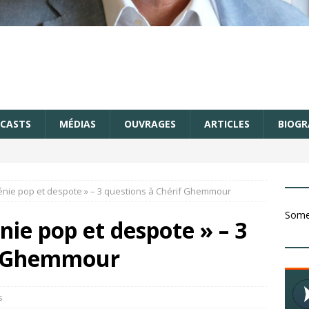
CASTS
MÉDIAS
OUVRAGES
ARTICLES
BIOGR
génie pop et despote » – 3 questions à Chérif Ghemmour
Somet
nie pop et despote » – 3
if Ghemmour
s