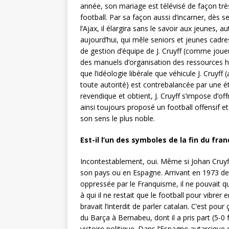
année, son mariage est télévisé de façon trè
football. Par sa façon aussi d’incarner, dès s
l’Ajax, il élargira sans le savoir aux jeunes, 
aujourd’hui, qui mêle seniors et jeunes cadres
de gestion d’équipe de J. Cruyff (comme joue
des manuels d’organisation des ressources h
que l’idéologie libérale que véhicule J. Cruyff (
toute autorité) est contrebalancée par une éth
revendique et obtient, J. Cruyff s’impose d’offr
ainsi toujours proposé un football offensif et
son sens le plus noble.
Est-il l’un des symboles de la fin du fra
Incontestablement, oui. Même si Johan Cruyff n
son pays ou en Espagne. Arrivant en 1973 de
oppressée par le Franquisme, il ne pouvait q
à qui il ne restait que le football pour vibre
bravait l’interdit de parler catalan. C’est po
du Barça à Bernabeu, dont il a pris part (5-0
victoire politique. Dans l’Espagne autarcique 