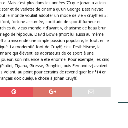
ante. Mais c’est plus dans les années 70 que Johan a atteint
k star et de vedette de cinéma qu’un George Best n’avait
out le monde voulait adopter un mode de vie « cruyffien » :
edford, fortune assumée, coolitude de sportif fumeur et
rchies du vieux monde « d’avant », charisme de beau brun
 ego de l’époque, David Bowie (mort lui aussi au même
 a transcendé une simple passion populaire, le foot, en le
iqué. La modernité foot de Cruyff, c’est l’esthétisme, la
onnaire qui élèvent les adorateurs de ce sport à une
joueur, son influence a été énorme. Pour exemple, les cinq
Platini, Tigana, Giresse, Genghini, puis Fernandez) avaient
s Volant, au point pour certains de revendiquer le n°14 en
rançais doit quelque chose à Johan Cruyff.