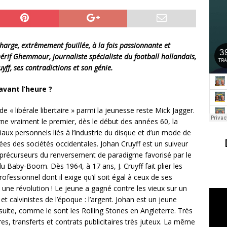
harge, extrêmement fouillée, à la fois passionnante et
hérif Ghemmour, journaliste spécialiste du football hollandais,
uyff, ses contradictions et son génie.
 avant l’heure ?
ude « libérale libertaire » parmi la jeunesse reste Mick Jagger.
arne vraiment le premier, dès le début des années 60, la
ux personnels liés à l’industrie du disque et d’un mode de
tées des sociétés occidentales. Johan Cruyff est un suiveur
 précurseurs du renversement de paradigme favorisé par le
 Baby-Boom. Dès 1964, à 17 ans, J. Cruyff fait plier les
rofessionnel dont il exige qu’il soit égal à ceux de ses
t une révolution ! Le jeune a gagné contre les vieux sur un
t calvinistes de l’époque : l’argent. Johan est un jeune
e suite, comme le sont les Rolling Stones en Angleterre. Très
ires, transferts et contrats publicitaires très juteux. La même