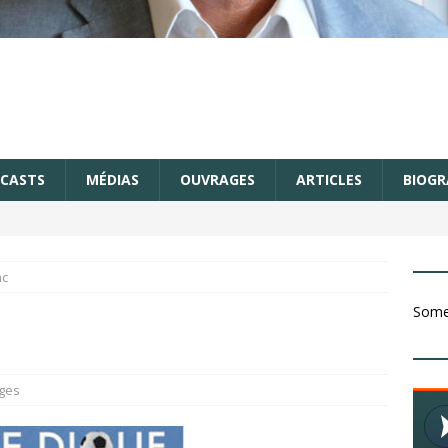
CASTS
MÉDIAS
OUVRAGES
ARTICLES
BIOGR
nc
Somet
ges